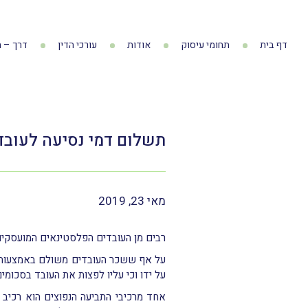
דף בית
תחומי עיסוק
אודות
עורכי הדין
דרך – ה
תשלום דמי נסיעה לעובד
מאי 23, 2019
רבים מן העובדים הפלסטינאים המועסקי
על אף ששכר העובדים משולם באמצעות ש
על ידו וכי עליו לפצות את העובד בסכומים
אחד מרכיבי התביעה הנפוצים הוא רכיב 