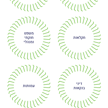
משפט
חקלאות
חוקתי
ומנהלי
דיני
עמותות
בנקאות