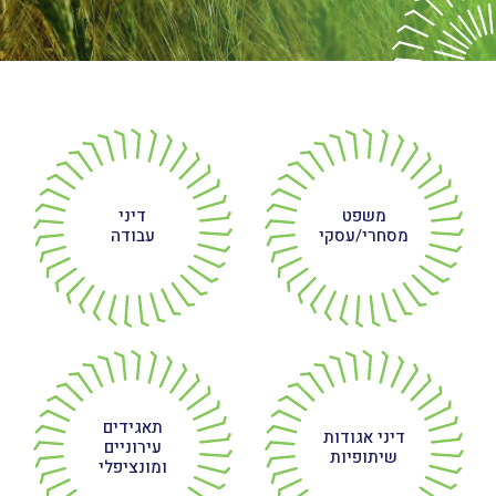
משפט
דיני
מסחרי/עסקי
עבודה
תאגידים
דיני אגודות
עירוניים
שיתופיות
ומונציפלי