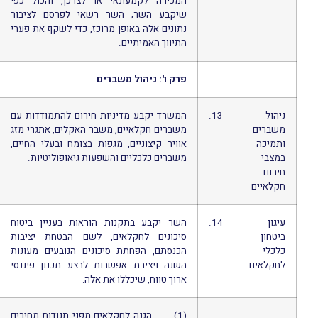
המכירה לקמעונאי או לצרכן, והכול כפי
שיקבע השר; השר רשאי לפרסם לציבור
נתונים אלה באופן מרוכז, כדי לשקף את פערי
התיווך האמיתיים.
פרק ו': ניהול משברים
ניהול
13.
המשרד יקבע מדיניות חירום להתמודדות עם
משברים
משברים חקלאיים, משבר האקלים, אתגרי מזג
ותמיכה
אוויר קיצוניים, מגפות בצומח ובעלי החיים,
במצבי
משברים כלכליים והשפעות גיאופוליטיות.
חירום
חקלאיים
עיגון
14.
השר יקבע בתקנות הוראות בעניין ביטוח
ביטחון
סיכונים לחקלאים, לשם הבטחת יציבות
כלכלי
הכנסתם, הפחתת סיכונים הנובעים מעונות
לחקלאים
השנה ויצירת אפשרות לבצע תכנון פיננסי
ארוך טווח, שיכללו את אלה:
(1) הגנה לחקלאים מפני תנודות מחירים