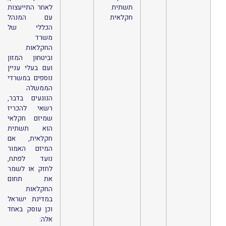
תשתית
לאחר התייעצות
חקלאית
עם המנהל
הכללי של
משרד
החקלאות
וביטחון המזון
ועם בעלי עניין
נוספים במשרדי
הממשלה
הנוגעים בדבר,
רשאי להכריז
שמיזם חקלאי
הוא תשתית
חקלאית, אם
המיזם האמור
נועד לפתח,
לחזק או לשמר
את תחום
החקלאות
במדינת ישראל
וכן עוסק באחד
אלה: