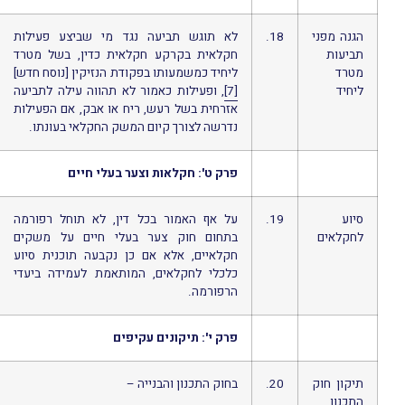
הגנה מפני
18.
לא תוגש תביעה נגד מי שביצע פעילות
תביעות
חקלאית בקרקע חקלאית כדין, בשל מטרד
מטרד
ליחיד כמשמעותו בפקודת הנזיקין [נוסח חדש]
ליחיד
[7]
, ופעילות כאמור לא תהווה עילה לתביעה
אזרחית בשל רעש, ריח או אבק, אם הפעילות
נדרשה לצורך קיום המשק החקלאי בעונתו.
פרק ט': חקלאות וצער בעלי חיים
סיוע
19.
על אף האמור בכל דין, לא תוחל רפורמה
לחקלאים
בתחום חוק צער בעלי חיים על משקים
חקלאיים, אלא אם כן נקבעה תוכנית סיוע
כלכלי לחקלאים, המותאמת לעמידה ביעדי
הרפורמה.
פרק י': תיקונים עקיפים
תיקון חוק
20.
בחוק התכנון והבנייה –
התכנון