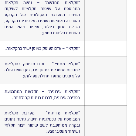
"חקלאות מחדשת" – גישה חקלאית
המבוססת על שיטות חקלאיות לשיקום
ושיפור המערכת האקולוגית של הקרקע
והסביבה באמצעות שמירה על פוריות הקרקע,
הגדלת מגוון ביולוגי, שיפור ניהול המים
והפחתת פליטות פחמן;
"חקלאי" – אדם העוסק באופן ישיר בחקלאות;
"חקלאי מתחיל" – אדם שעוסק בחקלאות
למטרות מסחריות במשך פרק זמן שאינו עולה
על 5 שנים ממועד תחילת פעילותו;
"חקלאות עירונית" – חקלאות המתבצעת
בסביבה עירונית, לרבות בגינות קהילתיות;
"חקלאות מדייקת" – מערכת חקלאית
המבוססת על טכנולוגיות חישה, ניתוח נתונים
ובקרה ממוחשבת לשם שיפור ייצור חקלאי
ושימור משאבי טבע;