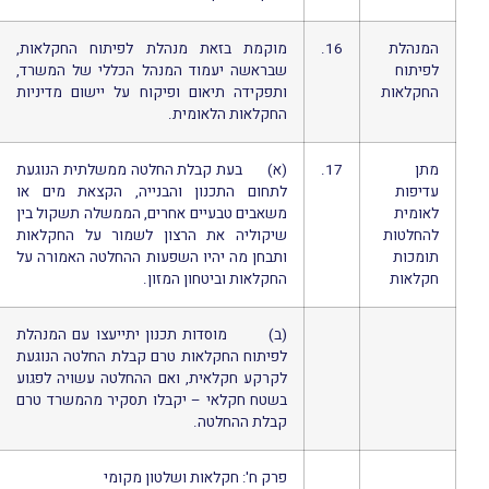
המנהלת
16.
מוקמת בזאת מנהלת לפיתוח החקלאות,
לפיתוח
שבראשה יעמוד המנהל הכללי של המשרד,
החקלאות
ותפקידה תיאום ופיקוח על יישום מדיניות
החקלאות הלאומית.
מתן
17.
(א) בעת קבלת החלטה ממשלתית הנוגעת
עדיפות
לתחום התכנון והבנייה, הקצאת מים או
לאומית
משאבים טבעיים אחרים, הממשלה תשקול בין
להחלטות
שיקוליה את הרצון לשמור על החקלאות
תומכות
ותבחן מה יהיו השפעות ההחלטה האמורה על
חקלאות
החקלאות וביטחון המזון.
(ב) מוסדות תכנון יתייעצו עם המנהלת
לפיתוח החקלאות טרם קבלת החלטה הנוגעת
לקרקע חקלאית, ואם ההחלטה עשויה לפגוע
בשטח חקלאי – יקבלו תסקיר מהמשרד טרם
קבלת ההחלטה.
פרק ח': חקלאות ושלטון מקומי