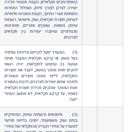
קואופרטיבים חקלאיים, הקמת מנגנוני מכירה
ישירה לצרכן לצורך חיזוק ושכלול התחרות
והפחתת פערי התיווך, הקמת מסגרות חלופיות
לשיווק תוצרת חקלאית, שוק סיטונאי, רשתות
שיווק נוספות, שווקים אזוריים, ופתרונות
טכנולוגיים שיחברו ישירות בין חקלאים
לצרכנים.
(ד) המשרד יפעל לקידום מדיניות שלפיה
בעל משק או קרקע חקלאית המעבד אותה
ועושה בה שימוש לחקלאות, יהיה רשאי
להקים חנות ממכר במשק, לעבד את תוצרתו
החקלאית, לייצר ממנה מוצרים מוגמרים
ולמכור אותם ישירות לצרכנים, לרבות במסגרת
חנות הממכר שהקים; מכירת תוצרת חקלאית
כאמור, על קרקע חקלאית, לא תחשב כשינוי
ייעוד.
(ה) סיטונאים ורשתות שיווק המחזיקים
בנתח שוק משמעותי, יחויבו בדיווח חודשי
למשרד על מחירי הקנייה מהחקלאי ועל מחירי