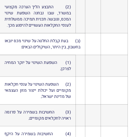
(2) התבצע הליך הערכה מקצועי
במשרד, שבו נבחנה השפעת שינוי
המכס, וגובשה תכנית תמיכה ממשלתית
לענפי החקלאות העשויים להיפגע מכך.
(ב) בעת קבלת החלטה על שינוי מכס יובאו
בחשבון, בין היתר, השיקולים הבאים:
(1) השפעת השינוי על יוקר המחיה
לצרכן;
(2) השפעת השינוי על ענפי חקלאות
מקומיים ועל יכולת ייצור מזון העצמאי
של מדינת ישראל;
(3) החשיבות בשמירה על פרנסה
ראויה לחקלאים מקומיים;
(4) החשיבות בשמירה על היקף