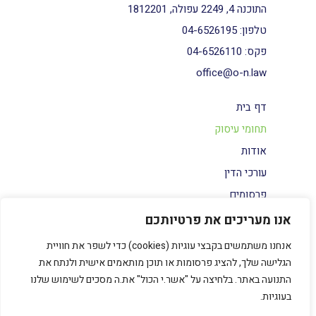
התוכנה 4, 2249 עפולה, 1812201
טלפון:
04-6526195
פקס:
04-6526110
office@o-n.law
דף בית
תחומי עיסוק
אודות
עורכי הדין
פרסומים
צור קשר
אנו מעריכים את פרטיותכם
הצהרת נגישות
אנחנו משתמשים בקבצי עוגיות (cookies) כדי לשפר את חוויית
מדיניות פרטיות
הגלישה שלך, להציג פרסומות או תוכן מותאמים אישית ולנתח את
התנועה באתר. בלחיצה על "אשר.י הכול" את.ה מסכים לשימוש שלנו
בעוגיות.