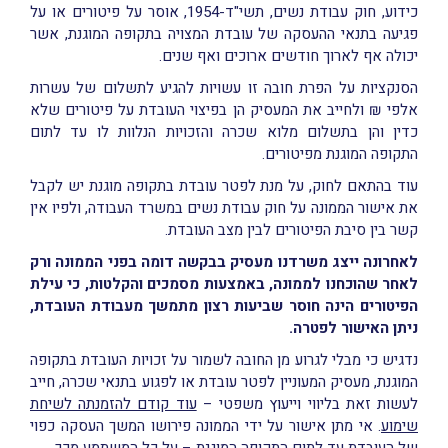
כידוע, חוק עבודת נשים, תשי"ד-1954, אוסר על פיטורים או על
פגיעה בתנאי ההעסקה של עובדת המצויה בתקופה המוגנת, אשר
יכולה אף לארוך חודשים ארוכים ואף שנים.
הסנקציות על הפרת חובה זו עשויות להגיע לתשלום של עשרות
אלפי ₪ ולחייב את המעסיק הן בפיצוי העובדת על פיטורים שלא
כדין והן בתשלום מלוא שכרה והזכויות הנלוות לו עד לתום
התקופה המוגנת מפיטורים.
עוד בהתאם לחוק, על מנת לפטר עובדת בתקופה מוגנת יש לקבל
את אישור הממונה על חוק עבודת נשים במשרד העבודה, ולפיו אין
קשר בין סיבת הפיטורים לבין מצב העובדת.
לאחרונה ייצג משרדנו מעסיק בבקשה דומה בפני הממונה ורק
לאחר שהוכחנו לממונה, באמצעות מסמכים והקלטות, כי עילת
הפיטורים הינה חוסר שביעות רצון מתמשך מעבודת העובדת,
ניתן האישור לפטרה.
נדגיש כי מבלי לגרוע מן החובה לשמור על זכויות העובדת בתקופה
המוגנת, מעסיק המעוניין לפטר עובדת או לפגוע בתנאי שכרה, חייב
לעשות זאת בליווי וייעוץ משפטי –
עוד קודם להזמנתה לשיחת
שימוע
. אי מתן אישור על ידי הממונה פירושו המשך העסקה כפוי