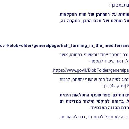
 נכתב כך :
תית על רווחיותן של חוות החקלאות
טול מוחלט של מכס המגן; במקרה זה,
gov.il/blobFolder/generalpage/fish_farming_in_the_mediterra
ובר במסמך ייחודי וראשוני בתחומו, אשר
יל. ראה קישור למסמך-
.
https://www.gov.il/BlobFolder/general
לנהוג לפיה על מנת שהענף יתפתח, לרבות
 התיכון. צפוי שענף החקלאות הימית
 בדומה להיקפי הייצור במדינות ים
ורדת ההגנה המכסית".
זה לא תוכל להתמודד, בגודלה הנוכחי,