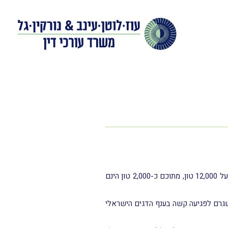
ענף המדגה מספק כיום כ-21% מדגי המאכל הטריים הנצרכים בישראל ובשנת 2021 עמד היקף יצור הדגים בבריכות על 12,000 טון, מתוכם כ-2,000 טון הינם
מהלך שגרם לפגיעה קשה בענף הדגים הישראלי