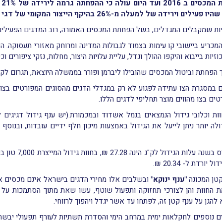
מס
ות שמקבלים המגדלים, בשל הפחתת המכסים האמורה, רוב המדגים הפעילים 
בו המכריע ביישובי קו עימות בצמוד לגבולות המדינה ומרוחק מאזורי תעסוקה
יות בייבוא והיקפו ההולך וגדל, עליית עלויות היצור, מחלות, נזקי ציפורים וכיו
 הפחתת וביטול המכסים שהובילו ליברמן ופורר בממשלה היוצאת, תגרום לקרי
ים במסגרת הצו עתידה לפגוע לא רק במגדלי הדגים מהסוגים המפורטים בצו
רטים בצו מהווים מוצר תחליפי לדגים הללו.
ת וכלובי גידול הנמצאים בנמל אשדוד ובמכמורת.(יש ענף גידול דגיגים ל
לה יותר ניתן לייעל את הגידול באמצעות מיכון חלף ידיים עובדות, ובנוסף 
קטן המכונה
"ענף ינוקא"
ובשלבים אלו מחירי הדגים בישראל אינם מכסים את
 החוות והן לצורכי תחזוקה ותפעול שוטף, עשו שאת מתוך הסתמכות על המ
גן על ענף קטן זה, לפתחו עד אשר יגדל ויהפוך לרווחי.
ם נוספים לחקלאות ימית במרחב הימי והסדרת תשתיות לעורף תפעולי יבשתי 