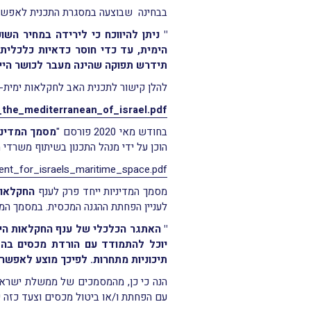
בבחינה שבוצעה במסגרת התכנית לאפשרות
" ניתן להיווכח כי לירידה במחיר ה
הימית, עד כדי חוסר כדאיות כלכלית 
תידרש תפוקה שהינה מעבר לכושר הייצו
להלן קישור לתכנית האב לחקלאות ימית-
_the_mediterranean_of_israel.pdf
בחודש מאי 2020 פורסם "
מסמך המדיני
הוכן על ידי מנהל התכנון בשיתוף משרדי 
ent_for_israels_maritime_space.pdf
מסמך המדיניות ייחד פרק לענף
החקלאות
לעניין הפחתת ההגנה המכסית. במסמך המדיניות 
"
האתגר הכלכלי של ענף החקלאות הימי
יוכל להתמודד עם הורדת מכסים בהגי
תיכוניות מתחרות. לפיכך מוצע לאפשר
הנה כי כן, מהמסמכים של ממשלת ישראל,
עם הפחתת ו/או ביטול מכסים וצעד כזה י