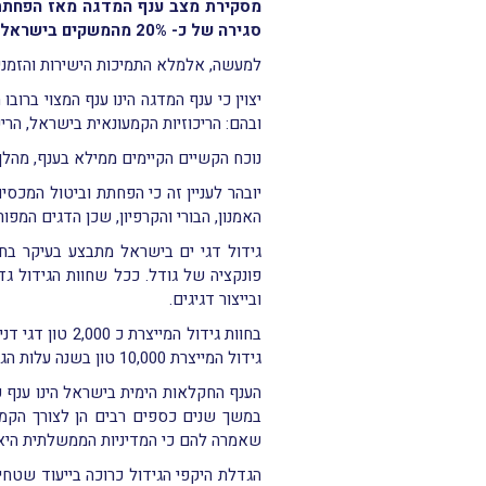
סגירה של כ- 20% מהמשקים בישראל שהיו פעילים וירידה של למעלה מ-26% בהיקף הייצור המקומי של דגי בריכות טריים.
למעשה, אלמלא התמיכות הישירות והזמני
יצוין כי ענף המדגה הינו ענף המצוי ברו
ובהם: הריכוזיות הקמעונאית בישראל, הריכוז
נוכח הקשיים הקיימים ממילא בענף, מהלך
יובהר לעניין זה כי הפחתת וביטול המכס
האמנון, הבורי והקרפיון, שכן הדגים המפו
גידול דגי ים בישראל מתבצע בעיקר בחוו
פונקציה של גודל. ככל שחוות הגידול גדו
ובייצור דגיגים.
גידול המייצרת 10,000 טון בשנה עלות הגידול יורדת ל- 20.34 ₪.
הענף החקלאות הימית בישראל הינו ענף 
במשך שנים כספים רבים הן לצורך הקמת
שאמרה להם כי המדיניות הממשלתית היא לה
הגדלת היקפי הגידול כרוכה בייעוד שטחי