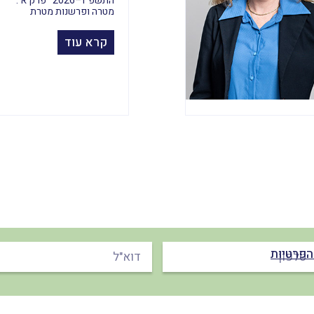
התשפ"ו–2026 פרק א':
מטרה ופרשנות מטרת
קרא עוד
הפרטיות