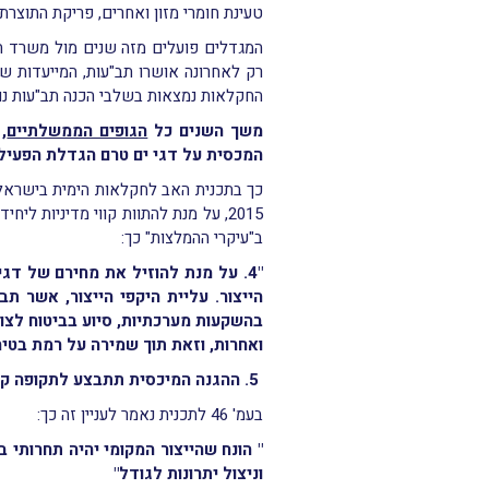
טעינת חומרי מזון ואחרים, פריקת התוצרת 
המגדלים פועלים מזה שנים מול משרד הח
רק לאחרונה אושרו תב"עות, המייעדות 
החקלאות נמצאות בשלבי הכנה תב"עות נוס
משך השנים כל
הגופים הממשלתיים
,
המכסית על דגי ים טרם הגדלת הפעילו
כך בתכנית האב לחקלאות הימית בישראל,
2015, על מנת להתוות קווי מדיניו
ב"עיקרי ההמלצות" כך:
"4. על מנת להוזיל את מחירם של ד
הייצור. עליית היקפי הייצור, אשר ת
בהשקעות מערכתיות, סיוע בביטוח לצור
ואחרות
,
וזאת תוך שמירה על רמת בטיחו
5.
ההגנה המיכסית תתבצע לתקופה קצו
בעמ' 46 לתכנית נאמר לעניין זה כך:
" הונח שהייצור המקומי יהיה תחרותי
וניצול יתרונות לגודל"