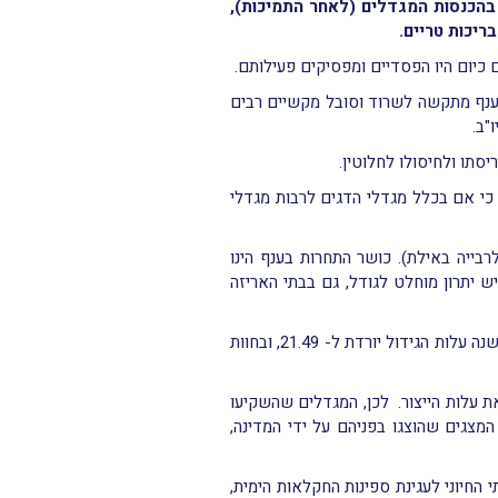
קירת מצב ענף המדגה מאז הפחתת המכסים ב 2016 ועד היום עולה כי ההפחתה גרמה לירידה של 21% בהכנסות המגדלים (לאחר התמיכות),
כיום היו הפסדיים ומפסיקים פעילותם.
. הענף מתקשה לשרוד וסובל מקשיים רבים
"ב.
סתו ולחיסולו לחלוטין.
 כי אם בכלל מגדלי הדגים לרבות מגדלי
רבייה באילת). כושר התחרות בענף הינו
יש יתרון מוחלט לגודל, גם בבתי האריזה
בחוות גידול המייצרת כ 2,000 טון דגי דניס בשנה עלות הגידול לק"ג הינה 27.28 ₪, בחוות גידול המייצרת 7,000 טון בשנה עלות הגידול יורדת ל- 21.49, ובחוות
 עלות הייצור. לכן, המגדלים שהשקיעו
צגים שהוצגו בפניהם על ידי המדינה,
החיוני לעגינת ספינות החקלאות הימית,