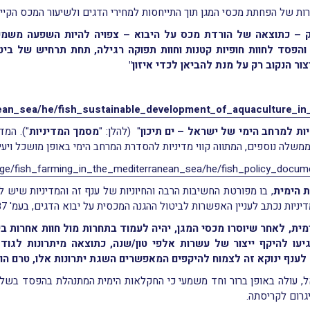
 של הפחתת מכסי המגן תוך התייחסות למחירי הדגים ולשיעור המכס הקיים
שוק – כתוצאה של הורדת מכס על היבוא – צפויה להיות השפעה משמעו
והפסד לחוות חופיות קטנות וחוות תפוקה רגילה, תחת תרחיש של בי
ר הנקוב רק על מנת להביאן לכדי איזון"
nean_sea/he/fish_sustainable_development_of_aquaculture_in
ות למרחב הימי של ישראל – ים תיכון
" (להלן: "
מסמך המדיניות
"). המד
ממשלה נוספים, המתווה קווי מדיניות להסדרת המרחב הימי באופן מושכל ויע
page/fish_farming_in_the_mediterranean_sea/he/fish_policy_docum
 הימית
, בו מפורטת החשיבות הרבה והחיוניות של ענף זה והמדיניות שיש 
נכתב לעניין האפשרות לביטול ההגנה המכסית על יבוא הדגים, בעמ' 87 (פסקה 4), כך:
ת, לאחר שיוסרו מכסי המגן, יהיה לעמוד בתחרות מול חוות אחרות בים
עו להיקף ייצור של עשרות אלפי טון/שנה, כתוצאה מיתרונות לגודל,
 לענף ינוקא זה לצמוח להיקפים המאפשרים השגת יתרונות אלו, טרם ה
 עולה באופן ברור וחד משמעי כי החקלאות הימית המתנהלת בהפסד בשלב 
גרום לקריסתה.