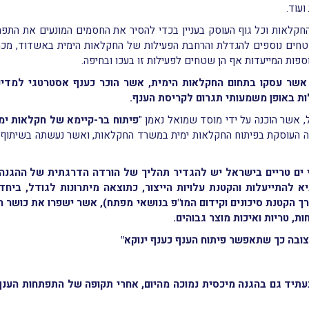
ועוד.
קלאות וכל גוף העוסק בעניין בכדי להסיר את החסמים המונעים את התפתח
שטחים נוספים להגדלת והרחבת הפעילות של החקלאות הימית באשדוד, מכמ
פות המייעדות אף הן שטחים לפעילות זו בעכו ובחיפה.
 אשר עסקו בתחום החקלאות הימית, אשר הוכר כענף אסטרטגי למדינ
ת באופן משמעותי תגרום לקריסת הענף.
 אשר הוכנה על ידי מוסד שמואל נאמן "
פיתוח בר-קיימא של חקלאות ימ
ת ליחידה העוסקת בפיתוח החקלאות ימית במשרד החקלאות, ואשר נעשתה בשיתו
גי ים טריים בישראל יש להגדיר תהליך של הורדה הדרגתית של ההגנה
ביא להתייעלות והקטנת עלויות הייצור, כתוצאה מיתרונות לגודל, ביח
ך הקטנת סיכונים וקידום המו"פ בנושאי מפתח), אשר ישפרו את כושר הת
ת, טריות ואיכות מוצר גבוהים
.
בה כך שתאפשר פיתוח הענף כענף ינוקא"
 בעתיד גם בהגנה מיכסית נמוכה מהיום, אחרי תקופה של התפתחות הענ