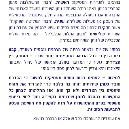
בהתאם להגדרות הפסיקה:
ראשית
, "מבחן ההשתלבות מהפן
החיובי" הבוחן באיזו מידה השתלב נותן השירות במערך הארגוני של
החברה והאם הפעולה המבוצעת מהווה חלק אינטגרלי מהפעילות
של העסק או פעילות משלימה.
שנית
, "מבחן השליטה והפיקוח",
אשר תפקידו לבחון מה מידת הפיקוח שיש למזמין על עבודת נותן
השירות.
שלישית
, "מבחן התלות הכלכלית" – מה מידת התלות
הכלכלית של נותן השירותים במזמין.
בסופו של יום, ולאחר בחינה של מבחנים נוספים משניים,
קבע
בית הדין כי ככל הנראה מתקיימים יחסי עובד – מעסיק בין
הצדדים
. נזכיר כי המדובר בשלב הראשון של ניהול התביעה
הייצוגית והיא עדיין נדרשת למתן פסק דין סופי.
לסיכום – לעתים רבות טועים מעסיקים לחשוב כי הגדרת
עובד כנותן שירותים יהיה בה בלבד כדי להגדיר את מהות
היחסים בין הצדדים ולא כך הוא. אנו ממליצים לבחון כל
התקשרות בהסכם למתן שירותים בקפידה ותוך ליווי בייעוץ
משפטי
בטרם
ההתקשרות על מנת להקטין את חשיפת העסק
לתביעות מסוג זה.
אנו עומדים לרשותכם בכל שאלה או הבהרה בנושא.