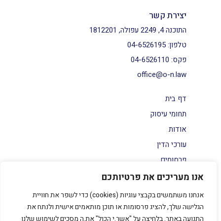
יצירת קשר
התוכנה 4, 2249 עפולה, 1812201
טלפון:
04-6526195
פקס:
04-6526110
office@o-n.law
דף בית
תחומי עיסוק
אודות
עורכי הדין
פרסומים
צור קשר
אנו מעריכים את פרטיותכם
הצהרת נגישות
אנחנו משתמשים בקבצי עוגיות (cookies) כדי לשפר את חוויית
מדיניות פרטיות
הגלישה שלך, להציג פרסומות או תוכן מותאמים אישית ולנתח את
התנועה באתר. בלחיצה על "אשר.י הכול" את.ה מסכים לשימוש שלנו