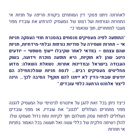
לאחרונה ניתנו פסקי דין המותחים ביקורת חריפה על תניות אי
התחרות הגורפות ועל רצונו של המעסיק להרתיע את עובדיו מפני
מעבר למתחרים, תוך שנאמר כי:
"התופעה לפיה מעסיקים מנסחים במסגרת חוזי העסקה תניות
אי – תחרות ושמירה על סודיות גורפות ובלתי-מידתיות, תניות
שהם עצמם – בוודאי לאחר שקיבלו ייעוץ משפטי – יודעים
היטב שהן לא חוקיות, היא תופעה מוכרת וידועה, בשוק
העבודה בישראל ובמדינות אחרות. נשאלת השאלה: מדוע
מחליטים מעסיקים רבים… לנסח תניות שמלכתחילה הם
יודעים שבתי-הדין לא ייתנו להם תוקף? הסיבה לכך… הינה
ליצור אלמנט הרתעה כלפי עובדים."
כיצד ניתן בכל זאת להגן על אינטרס לגיטימי של המעסיק להגנה
מפני מתחרים העלולים "לגנוב" את עובדיו, או מפני עובדים
העלולים לפתוח עסק משלהם תוך לקיחת נתח גדול מעסקו שלו.
להלן רשימה חלקית של כללי עשה ואל תעשה בכל האמור בתניות
אי תחרות: