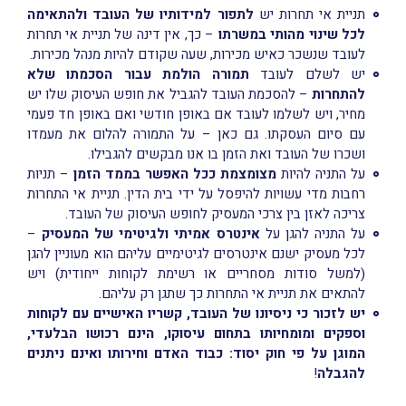
תניית אי תחרות יש
לתפור למידותיו של העובד ולהתאימה
לכל שינוי מהותי במשרתו
– כך, אין דינה של תניית אי תחרות
לעובד שנשכר כאיש מכירות, שעה שקודם להיות מנהל מכירות.
יש לשלם לעובד
תמורה הולמת
עבור הסכמתו שלא
להתחרות
– להסכמת העובד להגביל את חופש העיסוק שלו יש
מחיר, ויש לשלמו לעובד אם באופן חודשי ואם באופן חד פעמי
עם סיום העסקתו. גם כאן – על התמורה להלום את מעמדו
ושכרו של העובד ואת הזמן בו אנו מבקשים להגבילו.
על התניה להיות
מצומצמת ככל האפשר בממד הזמן
– תניות
רחבות מדי עשויות להיפסל על ידי בית הדין. תניית אי התחרות
צריכה לאזן בין צרכי המעסיק לחופש העיסוק של העובד.
על התניה להגן על
אינטרס אמיתי ולגיטימי של המעסיק
–
לכל מעסיק ישנם אינטרסים לגיטימיים עליהם הוא מעוניין להגן
(למשל סודות מסחריים או רשימת לקוחות ייחודית) ויש
להתאים את תניית אי התחרות כך שתגן רק עליהם.
יש לזכור כי ניסיונו של העובד, קשריו האישיים עם לקוחות
וספקים ומומחיותו בתחום עיסוקו, הינם רכושו הבלעדי,
המוגן על פי חוק יסוד: כבוד האדם וחירותו ואינם ניתנים
להגבלה
!