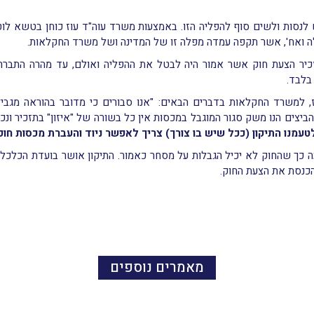
קלאי מאיו"ש לנסות ולשים סוף להפליה הזו. באמצעות משרד עוה"ד עוז כוחן בטשא 
 ואח', אשר תקפה עמדה מפלה זו של המדינה ושל משרד החקלאות.
יר הצעת חוק אשר אמור היה לבטל את ההפליה ואולם, עד מהרה התברר כ
עוז, למשרד החקלאות בדברים הבאים: "אנו סבורים כי מדובר בהוראה מגב
יצים הנו משק סגור המוגבל במכסות אין כל בשורה של "איזון" בתזכיר ונכון
עמנו התיקון (ככל שיש בו צורך) צריך לאפשר ניוד והעברת מכסות חו
הכנסת את הצעת החוק.
מאמרים נוספים