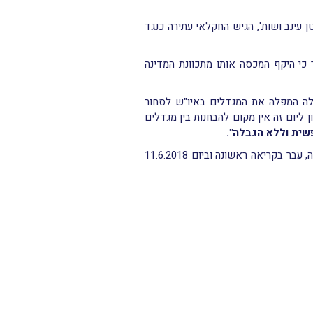
לוטן עינב ושות', הגיש החקלאי עתירה כנגד
י היקף המכסה אותו מתכוונת המדינה
ילה המפלה את המגדלים באיו"ש לסחור
 ליום זה אין מקום להבחנות בין מגדלים
פשית וללא הגבלה".
לאור זאת, תיקנה המדינה את נוסח ההצעה כך שהחוק לא יכיל הגבלות על מסחר כאמור. התיקון אושר בועדת הכלכלה, עבר בקריאה ראשונה וביום 11.6.2018