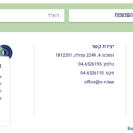
הפרטיות
יצירת קשר
התוכנה 4, 2249 עפולה, 1812201
טלפון:
04-6526195
א
פקס:
04-6526110
office@o-n.law
ה
ה
ב
Bui