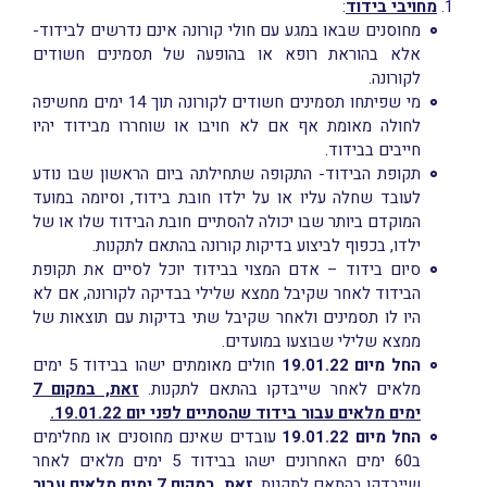
מחויבי בידוד
:
מחוסנים שבאו במגע עם חולי קורונה אינם נדרשים לבידוד-
אלא בהוראת רופא או בהופעה של תסמינים חשודים
לקורונה.
מי שפיתחו תסמינים חשודים לקורונה תוך 14 ימים מחשיפה
לחולה מאומת אף אם לא חויבו או שוחררו מבידוד יהיו
חייבים בבידוד.
תקופת הבידוד- התקופה שתחילתה ביום הראשון שבו נודע
לעובד שחלה עליו או על ילדו חובת בידוד, וסיומה במועד
המוקדם ביותר שבו יכולה להסתיים חובת הבידוד שלו או של
ילדו, בכפוף לביצוע בדיקות קורונה בהתאם לתקנות.
סיום בידוד – אדם המצוי בבידוד יוכל לסיים את תקופת
הבידוד לאחר שקיבל ממצא שלילי בבדיקה לקורונה, אם לא
היו לו תסמינים ולאחר שקיבל שתי בדיקות עם תוצאות של
ממצא שלילי שבוצעו במועדים.
החל מיום 19.01.22
חולים מאומתים ישהו בבידוד 5 ימים
מלאים לאחר שייבדקו בהתאם לתקנות.
זאת, במקום 7
ימים מלאים עבור בידוד שהסתיים לפני יום 19.01.22.
החל מיום 19.01.22
עובדים שאינם מחוסנים או מחלימים
ב60 ימים האחרונים ישהו בבידוד 5 ימים מלאים לאחר
שייבדקו בהתאם לתקנות.
זאת, במקום 7 ימים מלאים עבור