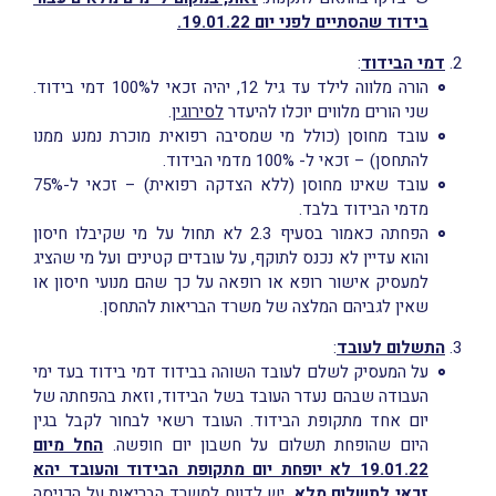
בידוד שהסתיים לפני יום 19.01.22.
דמי הבידוד
:
הורה מלווה לילד עד גיל 12, יהיה זכאי ל100% דמי בידוד.
שני הורים מלווים יוכלו להיעדר
לסירוגין
.
עובד מחוסן (כולל מי שמסיבה רפואית מוכרת נמנע ממנו
להתחסן) – זכאי ל- 100% מדמי הבידוד.
עובד שאינו מחוסן (ללא הצדקה רפואית) – זכאי ל-75%
מדמי הבידוד בלבד.
הפחתה כאמור בסעיף 2.3 לא תחול על מי שקיבלו חיסון
והוא עדיין לא נכנס לתוקף, על עובדים קטינים ועל מי שהציג
למעסיק אישור רופא או רופאה על כך שהם מנועי חיסון או
שאין לגביהם המלצה של משרד הבריאות להתחסן.
התשלום לעובד
:
על המעסיק לשלם לעובד השוהה בבידוד דמי בידוד בעד ימי
העבודה שבהם נעדר העובד בשל הבידוד, וזאת בהפחתה של
יום אחד מתקופת הבידוד. העובד רשאי לבחור לקבל בגין
היום שהופחת תשלום על חשבון יום חופשה.
החל מיום
19.01.22 לא יופחת יום מתקופת הבידוד והעובד יהא
זכאי לתשלום מלא.
יש לדווח למשרד הבריאות על הכניסה