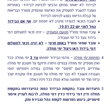
לבידוד לא יאוחר מהיום הרביעי לכניסה לבידוד- באחריות
העובד להעביר למעסיק את האישור שהנפיק משרד הבריאות
על קבלת הדיווח בנוגע לכניסה לבידוד.
לעובד הזכאי להסדר מיטיב לא יופחת יום,
אף אם הבידוד
החל לפני יום 19.01.22.
עובד שחזר מחו"ל
מטעם המעסיק
– יהיה זכאי לתשלום דמי
בידוד בעד כל ימי העבודה.
עובד שחזר מחו"ל
באופן פרטי
–
לא יהיה זכאי לתשלום
דמי בידוד ו/או ניצול ימי מחלה.
הפחתת ימי מחלה
– מדמי הבידוד יופחתו
עד 3
ימי מחלה. ככל
ואין מספיק ימי מחלה צבורים היתרה תיזקף על חשבון ימי מחלה
עתידיים (יירשם "מינוס" ימי מחלה). במידה ויסתיימו יחסי
העבודה והעובד לא צבר ימי מחלה על חשבון אלו שקוזזו יערך
קיזוז מול ימי חופשה שלא נוצלו ככל ויהיו כאלה.
היעדרות עובד בתקופת הבידוד כמוה כהיעדרותו בתקופת
מחלה ודין דמי בידוד כדין דמי מחלה, לרבות לעניין איסור
פיטורים, ביצוע הפרשות לקופת גמל וצבירת ותק.