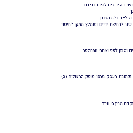
שים הצריכים להיות בבידוד.
ך.
 לייד דלת הצרכן.
כיור לרחיצת ידיים ומומלץ מתקן לחיטוי
ם וסבון לפני ואחרי ההחלפה.
עקיבות: עבור כל משלוח תונפק מדבקה עם התיעוד הבא: (1) תאריך ושעת יציאת משלוח המזון לצרכן (2) שם וכתובת העסק ממנו סופק המשלוח (3)
קדם מבין השניים.