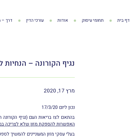
דף בית
תחומי עיסוק
אודות
עורכי הדין
דרך – ה
נגיף הקורונה – הנחיות ל
מרץ 17, 2020
נכון ליום 17/3/20
בהתאם לצו בריאות העם (נגיף הקורונה החדש) (בידוד בית והור
האפשרות להספקת מזון שלא לצריכה ב
בעלי עסקי מזון המעוניינים להמשיך לספ