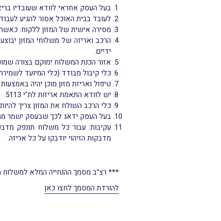
בעל העסק אחראי לוודא שעובדיו בריאי
לעובד בבית האוכל אסור להגיע לעבוד
מסירה אישית של המזון ללקוח: כאשר 
הרכב ואריזה של משלוחי המזון יבוצעו 
ידיים.
אזור הכנת המשלוח ימוקם בצורה שמונ
כלי קיבול מבודד (כלי המיועד לשמירת 
טיפול ואריזת מזון מוכן יהיה באמצעות
יש לוודא התאמת אריזות לת"י 5113.
כלי הרכב השולח את המזון צריך להיות נ
בעל העסק ידאג לכך שבעסק ישמר מרחק של 2 מטרים בין אדם לאדם, ולא יותר מ 10 
מדבקות הזיהוי יודבקו על כל אריזה.
*** רצ"ב מסמך ההנחייה המלא למשלוח המ
להורדת המסמך לחצו כאן