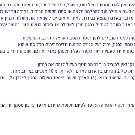
ם ואין להם תסמינים של חום, שיעול, שלשולים וכו', והם אינם מקבוצת האנ
ה כשהוא חולה ועד להחלמה מלאה או סיום תקופת הבידוד, במידה ונדרש לכ
מדובר באדם הנמצא בבידוד, לאחר תיאום יש להשאיר את משלוח המזון ארוז
באזור מוגדר לטיפול במזון מוכן לאכילה או באזור הגשת מזון. בסמוך יהיה 
עת כניסת מובילים לתוך שטח המטבח או אזור הרכבת המשלוח.
טמפ' המזון) יהיה בעל סגירה המונעת חדירת זיהום מכל סוג שהוא.
 כפפות חד פעמיות ותוך הקפדה על החלפתן בתדירות גבוה ושטיפת ידיים במי
קי ואין להוביל בו דבר מה נוסף העלול לזהם את המזון.
אנשים במרחב אחד.
זון. תוקף ההנחיה הוא עד לסיום תקופת החירום או עד עדכון מסמך זה, המו