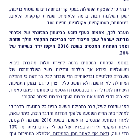
יובהר כי להפסקת הפעילות בענף, קרי נטישה וייבוש שטחי בריכות,
ישנן השלכות רבות ברמה הלאומית, שמירת קרקעות הלאום,
ביטחוניות, תעסוקתיות, אקולוגיות, נופיות ועוד.
מעבר לכך, צמצום הענף פוגע בביטחון התזונתי של אזרחי
מדינת ישראל שכן הייצור דגי הבריכות המקומי הולך ופוחת
ומאז הפחתת המכסים בשנת 2016 היקפו ירד בשיעור של
26%.
בנוסף, הפחתת המכסים גרמה ליצירת תלות מוגברת ביבוא
ומשעלויות היבוא אך הולכות וגדלות בשל השלכותיהם של
משברים פוליטיים ובריאותיים הרי שברור לכל בר דעת כי ההוזלה
המיוחלת לא הושגה ולא תושג כלל. יצוין כי גם במתן התמיכות
הישירות למגדלי הדגים, במסגרת ההסכמים שנחתמו עימם כאמור,
לא היה בכדי למנוע את צמצום הענף וצמצום הייצור המקומי.
כפי שפורט לעיל, כבר בתחילת מעשה הבינו כל הנוגעים בדבר כי
למהלך כזה תהיה השפעה על ענף המדגה והדבר הוכח, ביתר שאת,
לאחר הפחתת המכסים הראשונה בשנת 2016 שגרמה להקטנת
הייצור המקומי ולירידה בפדיון של מגדלי הדגים ביותר מ- 10%
מדי שנה,
וזאת אף לאחר מתן התמיכות.
אלמלא התמיכות ענף