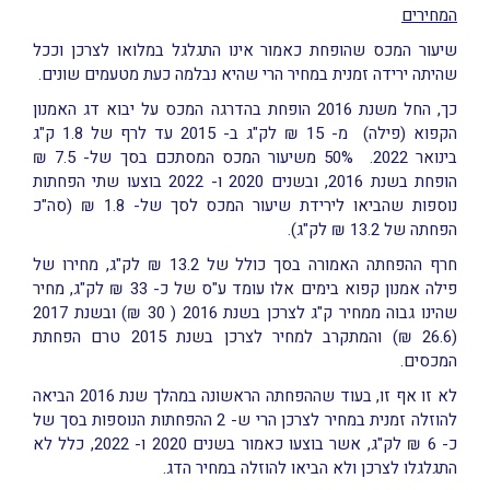
המחירים
שיעור המכס שהופחת כאמור אינו התגלגל במלואו לצרכן וככל
שהיתה ירידה זמנית במחיר הרי שהיא נבלמה כעת מטעמים שונים.
כך, החל משנת 2016 הופחת בהדרגה המכס על יבוא דג האמנון
הקפוא (פילה) מ- 15 ₪ לק"ג ב- 2015 עד לרף של 1.8 ק"ג
בינואר 2022. 50% משיעור המכס המסתכם בסך של- 7.5 ₪
הופחת בשנת 2016, ובשנים 2020 ו- 2022 בוצעו שתי הפחתות
נוספות שהביאו לירידת שיעור המכס לסך של- 1.8 ₪ (סה"כ
הפחתה של 13.2 ₪ לק"ג).
חרף ההפחתה האמורה בסך כולל של 13.2 ₪ לק"ג, מחירו של
פילה אמנון קפוא בימים אלו עומד ע"ס של כ- 33 ₪ לק"ג, מחיר
שהינו גבוה ממחיר ק"ג לצרכן בשנת 2016 ( 30 ₪) ובשנת 2017
(26.6 ₪) והמתקרב למחיר לצרכן בשנת 2015 טרם הפחתת
המכסים.
לא זו אף זו, בעוד שההפחתה הראשונה במהלך שנת 2016 הביאה
להוזלה זמנית במחיר לצרכן הרי ש- 2 ההפחתות הנוספות בסך של
כ- 6 ₪ לק"ג, אשר בוצעו כאמור בשנים 2020 ו- 2022, כלל לא
התגלגלו לצרכן ולא הביאו להוזלה במחיר הדג.