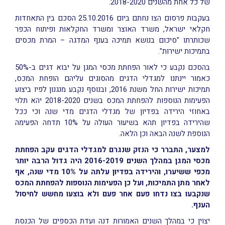
של כל אחת מהשנים 2018-2020.
בעקבות פרסום הצו נחתם ביום 25.10.2016 הסכם בין התאחדות
חקלאי ישראל, משרד האוצר ומשרד החקלאות ופיתוח הכפר
שכותרתו "סיכום בנושא תמיכה בענף המדגה – המרת מכסים
בתמיכות ישירות".
בהסכם נקבע כי לאור הפחתת מכסי המגן על יבוא דגים ב-50%
כאמור יינתנו למגדלי הדגים מהסוגים עליהם הופחת המכס,
תמיכות ישירות החל משנת 2016, ובנוסף נקבע מנגנון לפיו ביצוע
הפעימות הנוספות להפחתת המכס בשנים 2018-2020 יהא תלוי
באחוזי הירידה בפדיון של מגדלי הדגים מדי שנה וכי ככל
שהירידה בפדיון תהא בשיעור העולה על 10% תדחה הפעימה
הנוספת לשנה הבאה וכן הלאה.
למצער, התברר כי הנזק שנגרם למגדלי הדגים עקב הפחתת
מכסי המגן במהלך השנים 2016-2019 היה גדול הרבה יותר
מכפי ששיערו, והירידה בפדיון עלתה על 10% מדי שנה, אף
לאחר מתן התמיכות, ועל כן הפעימות הנוספות להפחתת המכס
שנקבעו בצו נדחו פעם אחר פעם ולא בוצעו מחשש לחיסול
הענף.
יצוין כי במהלך השנים האמורות דנה ועדת הכספים של הכנסת