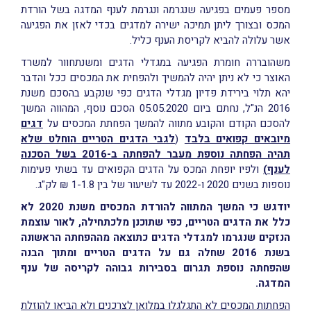
מספר פעמים בפגיעה שנגרמה ונגרמת לענף המדגה בשל הורדת
המכס ובצורך ליתן תמיכה ישירה למדגים בכדי לאזן את הפגיעה
אשר עלולה להביא לקריסת הענף כליל.
משהובררה חומרת הפגיעה במגדלי הדגים ומשנתחוור למשרד
האוצר כי לא ניתן יהיה להמשיך ולהפחית את המכסים ככל והדבר
יהא תלוי בירידת פדיון מגדלי הדגים כפי שנקבע בהסכם משנת
2016 הנ"ל, נחתם ביום 05.05.2020 הסכם נוסף, המהווה המשך
להסכם הקודם והקובע מתווה להמשך הפחתת המכסים על
דגים
מיובאים קפואים בלבד
(
לגבי הדגים הטריים הוחלט שלא
תהיה הפחתה נוספת מעבר להפחתה ב-2016 בשל הסכנה
לענף)
ולפיו יופחת המכס על הדגים הקפואים עד בשתי פעימות
נוספות בשנים 2020 ו-2022 עד לשיעור של בין 1-1.8 ₪ לק"ג.
יודגש כי המשך המתווה להורדת המכסים משנת 2020 לא
כלל את הדגים הטריים, כפי שתוכנן מלכתחילה, לאור עוצמת
הנזקים שנגרמו למגדלי הדגים כתוצאה מההפחתה
הראשונה
בשנת 2016 שחלה גם על הדגים הטריים ומתוך הבנה
שהפחתה נוספת תגרום בסבירות גבוהה לקריסה של ענף
המדגה.
הפחתות המכסים לא התגלגלו במלואן לצרכנים ולא הביאו להוזלת