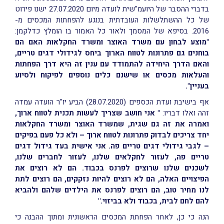
בדברי ההסבר של היועמ"שית לועדה מיום 27.07.2020 ישנו פירוט
של כל ההשתלשלות העובדתית בנוגע להפחתות המכסים מ-
2016. בסיפא של המסמך ולאור כל האמור בו הומלץ כדלקמן:
"מוצע לבחון עם משרד האוצר ומשרד החקלאות האם הם
בוחנים גם פתרונות לטווח הארוך ביחס לגידולי דגים טריים,
והאם הדרך היחידה להתמודד עם ענין זה היא דרך הפחתות
והעלאות מכסים או שישנם כלים נוספים לפיקוח ולסיוע
בעניין".
אף בישיבת ועדת הכספים (28.07.2020) הביע יו"ר הועדה עמדה
זהה ואלו דבריו:
" אני חושב שצריך לעשות תכנית לטווח ארוך,
ואמרה את זה גם שגית, שמשרד האוצר ומשרד החקלאות
יחד צריכים לבדוק פתרונות לטווח ארוך – ולא כל פעם בפיקים
– לגבי גידולי דגים טריים פה. אני אישית בעד גידול דגים
טריים פה, לעזור לחקלאים שלנו, לעזור לחברים שלנו,
לשכנים שלנו שרוצים לפרנס בכבוד. הם לא רוצים את
הפיצויים האלה, הם לא רוצים להיות נזקקים, הם רוצים לתת
לנו מחיר טוב, הם רוצים לפרנס את הילדים שלהם ולהביא
להם לחם לבית, בכבוד ולא בביזוי
."
הנה כי כן, לאחר הפחתת המכסים הראשונית ומתוך ההבנה כי