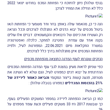
בגרף שלהלן ניתן להיווכח כי הפחתת המכס בחודש ינואר 2022
כלל לא הוזילה את המחיר לצרכן:
הנה כי כן, מהאמור עולה באופן ברור וחד משמעי כי הפחתות ו/או
ביטול מכסים על יבוא הדגים לא התגלגלו לצרכנים וככל הנראה
רק העשירו את כיסם של היבואנים והקמעונאים. דברים אלו עולים
בקנה אחד עם עמדת החטיבה למחקר, כלכלה ואסטרטגיה
במשרד החקלאות מיום 22.06.2021, המפורטת לעיל, ולפיה
הפחתות המכסים אינן מתגלגלות בדרך כלל לצרכנים.
הנזקים שנגרמו לענף המדגה כתוצאה מהפחתת מכסים
כפי שניתן לראות מעיון במצגת לגבי ענף המדגה הפחתת המכסים
ההדרגתית על יבוא דגים כמפורט לעיל, הגם שלא לא השיגה את
מטרתה, פגעה קשות בייצור המקומי
והביאה כאמור לירידה של
21% בהכנסות המגדלים
כמפורט בטבלה שלהלן :
כמו כן הביאה ההפחתה לירידה במספר המשקים הפעילים בענף,
כך שבשנת 2017 היו 33 משקים פעילים וכעת עומד מספרם על
26.