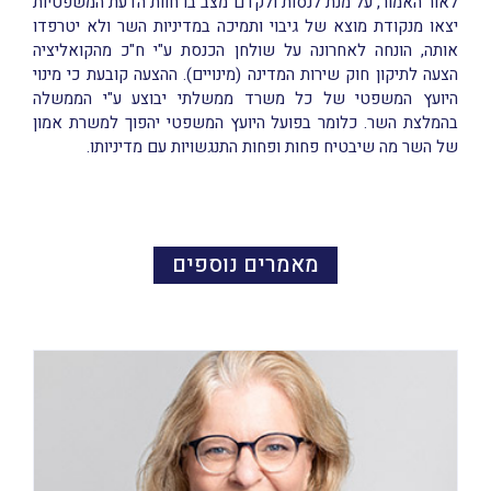
לאור האמור, על מנת לנסות ולקדם מצב בו חוות הדעת המשפטיות
יצאו מנקודת מוצא של גיבוי ותמיכה במדיניות השר ולא יטרפדו
אותה, הונחה לאחרונה על שולחן הכנסת ע"י ח"כ מהקואליציה
הצעה לתיקון חוק שירות המדינה (מינויים). ההצעה קובעת כי מינוי
היועץ המשפטי של כל משרד ממשלתי יבוצע ע"י הממשלה
בהמלצת השר. כלומר בפועל היועץ המשפטי יהפוך למשרת אמון
של השר מה שיבטיח פחות ופחות התנגשויות עם מדיניותו.
מאמרים נוספים