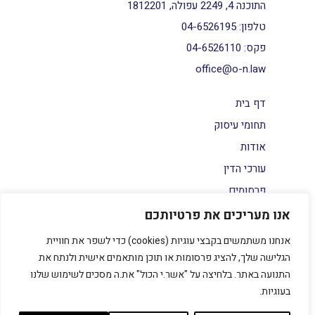
התוכנה 4, 2249 עפולה, 1812201
טלפון:
04-6526195
פקס:
04-6526110
office@o-n.law
דף בית
תחומי עיסוק
אודות
עורכי הדין
פרסומים
צור קשר
אנו מעריכים את פרטיותכם
הצהרת נגישות
אנחנו משתמשים בקבצי עוגיות (cookies) כדי לשפר את חוויית
מדיניות פרטיות
הגלישה שלך, להציג פרסומות או תוכן מותאמים אישית ולנתח את
התנועה באתר. בלחיצה על "אשר.י הכול" את.ה מסכים לשימוש שלנו
בעוגיות.