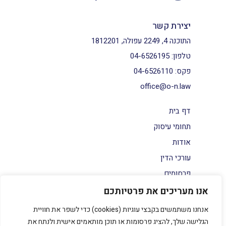
יצירת קשר
התוכנה 4, 2249 עפולה, 1812201
טלפון:
04-6526195
פקס:
04-6526110
office@o-n.law
דף בית
תחומי עיסוק
אודות
עורכי הדין
פרסומים
צור קשר
אנו מעריכים את פרטיותכם
הצהרת נגישות
אנחנו משתמשים בקבצי עוגיות (cookies) כדי לשפר את חוויית
מדיניות פרטיות
הגלישה שלך, להציג פרסומות או תוכן מותאמים אישית ולנתח את