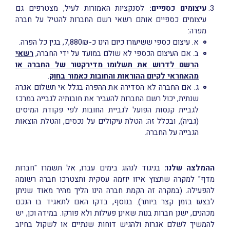
עיצומים כספיים:
לסנקציות האמורות לעיל, מצטרפים גם
עיצומים כספיים אותם רשאי רשם החברות להטיל על חברה
מפרה:
א. עיצום כספי ששיעורו כיום הינו כ-7,880₪, בגין כל הפרה.
ב. אם העיצום הכספי לא שולם במועד על ידי החברה,
רשאי
הרשם לדרוש את תשלומו מדירקטור של החברה או
מהאחראי לקיום ההוראות והחובות כאמור בחוק
.
ג. אם החברה לא הסדירה את ההפרה בגלל אי תשלום אגרה
שנתית, יכול רשם החברות להעביר את חובותיה לגבייה במרכז
לגביית קנסות הפועל לגביית החובות לפי פקודת המיסים
(גביה), ובכלל זה: הטלת עיקולים על נכסים, והטלת הוצאות
הגבייה על החברה.
ההמלצה שלנו:
בניגוד לנהוג בימים עברו, אל תשמרו "חברות
מדף" למקרה שתצוץ איזו יוזמה עסקית ותצטרכו חברה רשומה
להפעילה. (במקרה זה הקמת חברה הינו הליך מהיר מאוד שניתן
לבצעו בזמן קצר ביותר). בנוסף, בדקו האם לתאגיד בו הנכם
מכהנים, ישנן חברות בנות שאינן פעילות ולא פורקו. במידה וכן, יש
להמשיך לשלם אגרות ולהגיש דוחות שנתיים או לשקול בחיוב