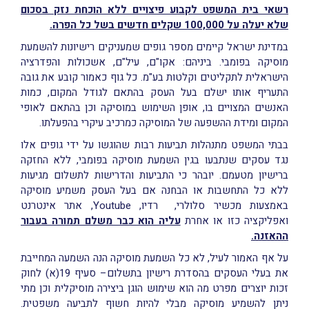
רשאי בית המשפט לקבוע פיצויים ללא הוכחת נזק בסכום
שלא יעלה על 100,000 שקלים חדשים בשל כל הפרה.
במדינת ישראל קיימים מספר גופים שמעניקים רישיונות להשמעת
מוסיקה בפומבי. ביניהם: אקו"ם, עיל"ם, אשכולות והפדרציה
הישראלית לתקליטים וקלטות בע"מ. כל גוף כאמור קובע את גובה
התעריף אותו ישלם בעל העסק בהתאם לגודל המקום, כמות
האנשים המצויים בו, אופן השימוש במוסיקה וכן בהתאם לאופי
המקום ומידת ההשפעה של המוסיקה כמרכיב עיקרי בהפעלתו.
בבתי המשפט מתנהלות תביעות רבות שהוגשו על ידי גופים אלו
נגד עסקים שנתבעו בגין השמעת מוסיקה בפומבי, ללא החזקה
ברישיון מטעמם. יובהר כי התביעות והדרישות לתשלום מגיעות
ללא כל התחשבות או הבחנה אם בעל העסק משמיע מוסיקה
באמצעות מכשיר סלולרי, רדיו, Youtube, אתר אינטרנט
ואפליקציה כזו או אחרת
עליה הוא כבר משלם תמורה בעבור
ההאזנה.
על אף האמור לעיל, לא כל השמעת מוסיקה הנה השמעה המחייבת
את בעלי העסקים בהסדרת רישיון בתשלום– סעיף 19(א) לחוק
זכות יוצרים מפרט מה הוא שימוש הוגן ביצירה מוסיקלית וכן מתי
ניתן להשמיע מוסיקה מבלי להיות חשוף לתביעה משפטית.