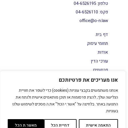
טלפון:
04-6526195
פקס:
04-6526110
office@o-n.law
דף בית
תחומי עיסוק
אודות
עורכי הדין
פרסומים
צור קשר
אנו מעריכים את פרטיותכם
הצהרת נגישות
אנחנו משתמשים בקבצי עוגיות (cookies) כדי לשפר את חוויית
מדיניות פרטיות
הגלישה שלך, להציג פרסומות או תוכן מותאמים אישית ולנתח את
התנועה באתר. בלחיצה על "אשר.י הכול" את.ה מסכים לשימוש שלנו
בעוגיות.
התאמה אישית
דחיית הכל
מאשר.ת הכל