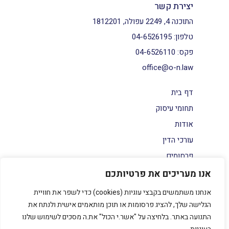
יצירת קשר
התוכנה 4, 2249 עפולה, 1812201
טלפון:
04-6526195
פקס:
04-6526110
office@o-n.law
דף בית
תחומי עיסוק
אודות
עורכי הדין
פרסומים
צור קשר
אנו מעריכים את פרטיותכם
הצהרת נגישות
אנחנו משתמשים בקבצי עוגיות (cookies) כדי לשפר את חוויית
מדיניות פרטיות
הגלישה שלך, להציג פרסומות או תוכן מותאמים אישית ולנתח את
התנועה באתר. בלחיצה על "אשר.י הכול" את.ה מסכים לשימוש שלנו