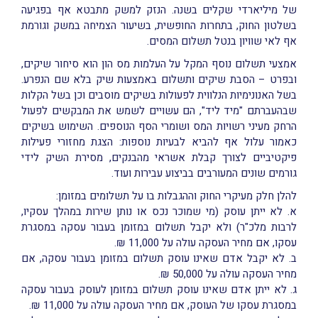
של מיליארדי שקלים בשנה. הנזק למשק מתבטא אף בפגיעה
בשלטון החוק, בתחרות החופשית, בשיעור הצמיחה במשק וגורמת
אף לאי שוויון בנטל תשלום המסים.
אמצעי תשלום נוסף המקל על העלמות מס הון הוא סיחור שיקים,
ובפרט – הסבת שיקים ותשלום באמצעות שיק בלא שם הנפרע.
בשל האנונימיות הנלווית לפעולות בשיקים מוסבים וכן בשל הקלות
שבהעברתם "מיד ליד", הם עשויים לשמש את המבקשים לפעול
הרחק מעיני רשויות המס ושומרי הסף הנוספים. השימוש בשיקים
כאמור עלול אף להביא לבעיות נוספות: הצגת מחזורי פעילות
פיקטיביים לצורך קבלת אשראי מהבנקים, מסירת השיק לידי
גורמים שונים המעורבים בביצוע עבירות ועוד.
להלן חלק מעיקרי החוק וההגבלות בו על תשלומים במזומן:
א. לא ייתן עוסק (מי שמוכר נכס או נותן שירות במהלך עסקיו,
לרבות מלכ"ר) ולא יקבל תשלום במזומן בעבור עסקה במסגרת
עסקו, אם מחיר העסקה עולה על 11,000 ₪.
ב. לא יקבל אדם שאינו עוסק תשלום במזומן בעבור עסקה, אם
מחיר העסקה עולה על 50,000 ₪.
ג. לא ייתן אדם שאינו עוסק תשלום במזומן לעוסק בעבור עסקה
במסגרת עסקו של העוסק, אם מחיר העסקה עולה על 11,000 ₪.