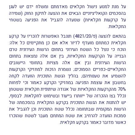
על מנת למנוע נישול חקלאים מאדמתם ומשלח ידם יש לעגן
בהסכמים הקואליציוניים הבאים את ההצעה לתיקון החוק (שמירה
על קרקעות חקלאיות) שנועדה להגביל את הפגיעה בשטחי
החקלאות.
בהתאם להצעה (פ/4821/20) תוגבל האפשרות להכריז על קרקע
חקלאית כמתחם מועדף לדיור אלא אם כן מתקיימים כל אלה:
הוכח כי נוצל כל השטח העירוני בתחום הרשות העירונית טרם
הבנייה על הקרקעות החקלאיות, בין אם אלה נמצאות בתחום
הרשות העירונית ובין אם אלה מצויות בתחומי היישובים
החקלאיים-כפריים הסמוכים; נשמרת הזכות למחזיקי הקרקעות
להשמיע את טענותיהם; בהליך הגשת התוכנית הוועדה לקחה
בחשבון את עוצמת הפגיעה במחזיקי הקרקע כאמור וכי לפחות
70% מהקרקעות החקלאיות של אגודה שיתופית חקלאית ששטחן
נכלל בצו ההכרזה של ייוותרו בייעוד ובשימוש לחקלאות. לבסוף,
יש להתנות את הגשת התוכנית בקרקע החקלאית בהסכמתה של
הרשות המקומית שבתחומה נכלל שטח התוכנית וכן להגביל את
סמכות הוועדה להרחיב את שטח המתחם מעבר לשטח שהוכרז
כאשר מדובר כאמור בקרקע חקלאית.