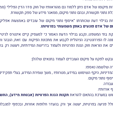
ות מיקומו של אדם ניתן ללמוד גם מהוראותיו של חוק סדר הדין הפלילי (ס
ת בגילוי דעת שכותרתו "איסוף נתוני מיקום של עובדים באמצעות אפליקצי
קום של אדם פוגעים באופן משמעותי בפרטיותו.
קת בתי המשפט, נקבע בגילוי הדעת האמור כי למעסיק קיים אינטרס לגיט
נה לו הפררוגטיבה הניהולית לקבוע את מתכונת הפיקוח. עם זאת, הובהר
ים את הוראות חוק הגנת הפרטיות ולעמוד בדרישת המידתיות, ויעשה רק 
המבקש לפקח על מיקום העובדים לעמוד בתנאים שלהלן:
רה שלשמה נאספו.
דיניות, היקף השימוש במידע, מטרותיו , משך שמירת המידע, בעלי תפקידים
ף נתוני מיקום.
עבודה.
 אודותיו.
וש במערכת בהתאם להוראת
תקנות הגנת הפרטיות (אבטחת מידע), התשע"ז- 
לל פגיעה בפרטיות, יעשה אך ורק בהעדר חלופות אחרות, ובכפוף למגבלות