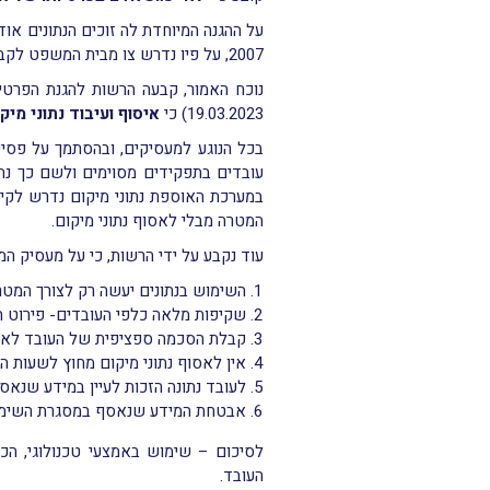
על ההגנה המיוחדת לה זוכים הנתונים אוד
2007, על פיו נדרש צו מבית המשפט לקבלת נתוני תקשורת, ובהם נתוני מיקום, ממאגר מידע של ספק תקשורת.
נוכח האמור, קבעה הרשות להגנת הפרטיו
19.03.2023) כי
איסוף ועיבוד נתוני מי
בכל הנוגע למעסיקים, ובהסתמך על פסי
עובדים בתפקידים מסוימים ולשם כך נתו
במערכת האוספת נתוני מיקום נדרש לקי
המטרה מבלי לאסוף נתוני מיקום.
עוד נקבע על ידי הרשות, כי על מעסיק 
השימוש בנתונים יעשה רק לצורך המט
שקיפות מלאה כלפי העובדים- פירוט המ
קבלת הסכמה ספציפית של העובד לאיסו
אין לאסוף נתוני מיקום מחוץ לשעות ה
לעובד נתונה הזכות לעיין במידע שנאסף
אבטחת המידע שנאסף במסגרת השימ
לסיכום – שימוש באמצעי טכנולוגי, הכו
העובד.