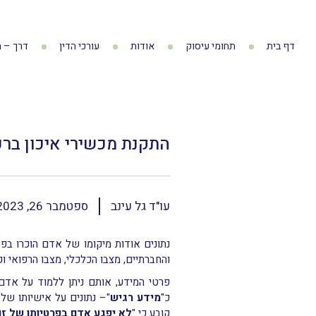
דף בית
תחומי עיסוק
אודות
עורכי הדין
דרך – ה
התקנת מכשירי איכון בר
עו"ד גל עינב
ספטמבר 26, 2023
נתונים אודות מיקומו של אדם הוכרו בפס
והחברתיים, מצבו הכלכלי, מצבו הרפואי וכ
פרטי המידע, אותם ניתן ללמוד על אדם 
כ"
מידע רגיש
קובע כי "
לא יפגע אדם בפרטיותו של זו