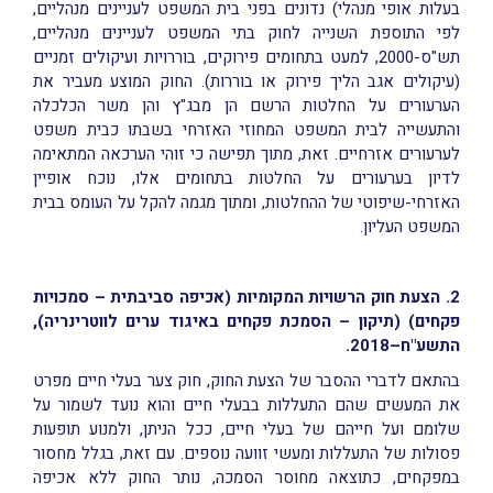
בעלות אופי מנהלי) נדונים בפני בית המשפט לעניינים מנהליים,
לפי התוספת השנייה לחוק בתי המשפט לעניינים מנהליים,
תש"ס-2000, למעט בתחומים פירוקים, בוררויות ועיקולים זמניים
(עיקולים אגב הליך פירוק או בוררות). החוק המוצע מעביר את
הערעורים על החלטות הרשם הן מבג"ץ והן משר הכלכלה
והתעשייה לבית המשפט המחוזי האזרחי בשבתו כבית משפט
לערעורים אזרחיים. זאת, מתוך תפישה כי זוהי הערכאה המתאימה
לדיון בערעורים על החלטות בתחומים אלו, נוכח אופיין
האזרחי-שיפוטי של ההחלטות, ומתוך מגמה להקל על העומס בבית
המשפט העליון.
2. הצעת חוק הרשויות המקומיות (אכיפה סביבתית – סמכויות
פקחים) (תיקון – הסמכת פקחים באיגוד ערים לווטרינריה),
התשע"ח–2018.
בהתאם לדברי ההסבר של הצעת החוק, חוק צער בעלי חיים מפרט
את המעשים שהם התעללות בבעלי חיים והוא נועד לשמור על
שלומם ועל חייהם של בעלי חיים, ככל הניתן, ולמנוע תופעות
פסולות של התעללות ומעשי זוועה נוספים. עם זאת, בגלל מחסור
במפקחים, כתוצאה מחוסר הסמכה, נותר החוק ללא אכיפה