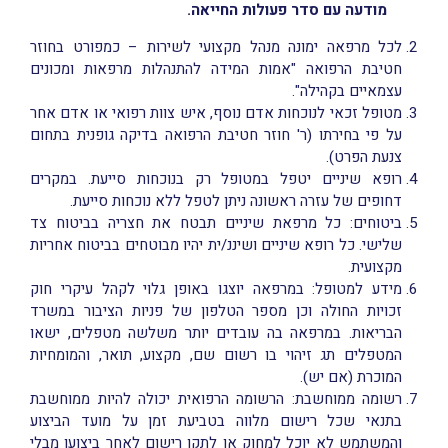
מודעה עם סדר פעולות החייאה
.
לכל מרפאה ימונה מנהל מקצועי לשירות – כמפורט בחוזר
חטיבת הרפואה "אמות המידה להתנהלות מרפאות ומכונים
עצמאיים בקהילה".
מטופל זכאי לנוכחות אדם נוסף, איש צוות רפואי או אדם אחר
על פי בחירתו (ר' חוזר חטיבת הרפואה בדיקה גופנית בתחום
צנעת הפרט).
רופא שיניים יטפל במטופל רק בנוכחות סייעת. במקרים
דחופים של עזרה ראשונה ניתן לטפל ללא נוכחות סייעת.
ביטוחים: כל מרפאת שיניים תבטח את חצריה בביטוח צד
שלישי. כל רופא שיניים ושיננ/ית יהיו מבוטחים בביטוח אחריות
מקצועית.
מידע למטופל: במרפאה יוצגו באופן גלוי לקהל עיקרי חוק
זכויות החולה וכן מספר הטלפון של פניות הציבור במשרד
הבריאות. במרפאה בה עובדים יותר משלשה מטפלים, ישאו
המטפלים תג זיהוי בו רשום שם, מקצוע, תואר, והמומחיות
המוכרת (אם יש).
רשומה ממוחשבת: הרשומה הרפואית יכולה להיות ממוחשבת
בתנאי שכל רישום מלווה בטביעת זמן על מועד הביצוע
והמשתמש לא יוכל למחוק או לתקן רישום לאחר ביצועו מבלי