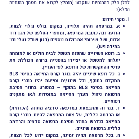
להלן חלק מההנחיות שנקבעו (מומלץ לקרוא את מסמך ההנחיות
המלא):
מקרי חירום:
א.
במרפאה תהיה תלוייה, במקום בולט וגלוי לצוות,
הודעה ובה כתובת המרפאה, ומספרי הטלפון של מגן דוד
אדום, ושל שירותי אמבולנס נוספים (כגון שח"ל נטלי וכו'
במידה ויש).
ב.
רופא השיניים שהפנה מטופל לבית חולים או למומחה
יתלווה למטופל או יציידו בהפנייה ברורה הכוללת את
פרטי ההתקשרות של הרופא, לפי העניין.
ג.
כל רופא שיניים יהיה בוגר קורס החייאה בסיסי
BLS
מתקדם בתוקף, וכל שיננ/ית וסייעת יהיו בוגרי קורס
החייאה בסיסי
BLS
בתוקף – כמפורט בחוזר חטיבת
הרפואה ניהול מערך החייאה במוסדות ו/או מתקנים
רפואיים.
ד.
במידה ומתבצעת במרפאה סדציה מתונה (הכרתית)
או הרדמה כללית, על צוות המרפאה להיות בוגרי קורס
החייאה כנדרש בחוזר חטיבת הרפואה סדציה והרדמה
כללית ברפואת שיניים.
ה.
בכל מרפאה תהיה זמינה, במקום ידוע לכל הצוות,