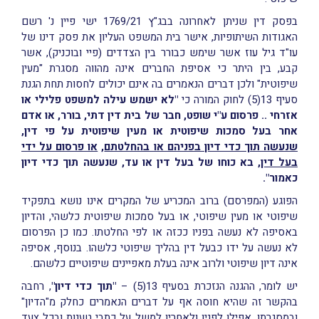
בפסק דין שניתן לאחרונה בבג"ץ 1769/21 ישי פיין נ' רשם
האגודות השיתופיות, אישר בית המשפט העליון את פסק דינו של
עו"ד גיל עוז אשר שימש כבורר בין הצדדים (פיי ובוכניק), אשר
קבע, בין היתר כי אסיפת החברים אינה מהווה מסגרת "מעין
שיפוטית" ולכן דברים הנאמרים בה אינם יכולים לחסות תחת הגנת
סעיף 13(5) לחוק המורה כי
"לא ישמש עילה למשפט פלילי או
אזרחי .. פרסום ע"י שופט, חבר של בית דין דתי, בורר, או אדם
אחר בעל סמכות שיפוטית או מעין שיפוטית על פי דין,
שנעשה תוך כדי דיון בפניהם או בהחלטתם
,
או פרסום על ידי
בעל דין
, בא כוחו של בעל דין או עד, שנעשה תוך כדי דיון
כאמור".
הפוגע (המפרסם) ברוב המכריע של המקרים אינו נושא בתפקיד
שיפוטי או מעין שיפוטי, או בעל סמכות שיפוטית כלשהי, והדיון
באסיפה לא נעשה בפניו ככזה או לפי החלטתו. כמו כן הפרסום
לא נעשה על ידו כבעל דין בהליך שיפוטי כלשהו. בנוסף, אסיפה
אינה דיון שיפוטי ולרוב אינה בעלת מאפיינים שיפוטיים כלשהם.
יש לומר, ההגנה הנזכרת בסעיף 13(5) –
"תוך כדי דיון"
, רחבה
בהקשר זה שהיא חוסה אף על דברים הנאמרים כחלק מ"הדיון"
ובמסגרתו, אפילו לפניו ולאחריו למשל על כתבי טענות ובכל צעד