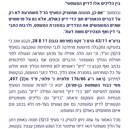
בין הליכים אלו לדיון המשפטי".
ובהמשך:
"אם-כן, ההגנה שמעניק הסעיף הנ"ל משתרעת לא רק
על דברים הנאמרים תוך כדי דיון באולם, אלא גם על פרסומים
שונים המשמשים את הצדדים במסגרת המשפט, ולרבות כתבי
בי דין ואף תצהירים וחוות דעת".
ברע"א 43/11 הרם נ' זקס (פורסם בנבו) 28.8.11,
נקבע שוב כי
בפסיקה נתקבלה פרשנות מרחיבה לגבי החסינות שנקבעה בסעיף
13(5) הנ"ל, וכי הנה חלה אפילו על מכתב התראה הנשלח לפני
תחילת ההליך המשפטי. הדברים נכונים אף באשר לסיכומים
בכתב ואף נקבע כי "דיון" ראשיתו למן פתיחת ההליך והוא חולש
על כל המתרחש במסגרת אותו הליך, כולל כתבי הטענות, הבקשות
למיניהן.
(ראה ר"ע 176/86 פלונית נ' פלוני, פ"ד מ(2) 497,
מפי כבוד השופטת בן-פורת).
יוצא כי למרות שנוסח הסעיף
צומצם לחסינות "תוך כדי דיון" פורשה המילה "דיון" במובן רחב
מבחינת הזמן והמקום וראתה "בדיון" גם הליכים משפטיים
הקשורים לדיון המשפטי, גם אם נעשים בעל-פה ולא בכתב וגם
אינם מתוחמים באולם בית המשפט.
מכל האמור עד עתה ניתן להסיק כי סעיף 13(5) חוסה באופן רחב
על הליך משפטי ו/או דיוני שיפוטי וכל הנוגע והמוכן עבורו: בקשות,