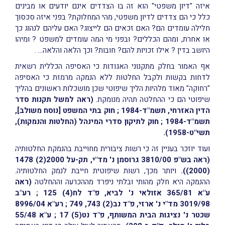
איזה "דיון משפטי" הוא זה בו הצדדים אינם יודעים או מבינים
כלל כי הם צדדים לדיון משפטי, מהי המחלוקת? בפני איזה סכסוך
חלילה עומדים הם? האם זכאים הם לייצוג? האם עליהם לנהוג כך
או אחרת, ומהם הכללים? ובפני מי המה עומדים למשפט ? ומיהו
היושב בדין ? אילו זכויות להם? חובות? וכך הלאה והלאה… .
אף האמור בחלק מתקנוני האגודות כי האסיפה הכללית רשאית
לדחות בקשות ולקבל החלטות ללא הנמקה מרמזת כי האסיפה
"רחוקה" מאוד מלהיות הליך שיפוטי שכן מושכלות ראשונים בהליך
שיפוטי הם כי ההחלטה תהיה מנומקת.
(ראה למשל תקנות סדר
הדין האזרחי, תשמ"ד-1984 ; חוק בתי המשפט [נוסח משולב],
תשמ"ד-1984 ; חוק לתיקון סדרי המינהל (החלטות והנמקות),
תשי"ט-1958).
ועוד יוזכר בעניין זה כי רשות ציבורית מחוייבת בהנמקת החלטותיה
(ראה בש"פ 3810/00 גרוסמן נ' מד"י, תק-על 2000(2) 1478
(2000)).
ויותר מכך, רשות שיפוטית חייבת לנמק החלטותיה.
ההנמקה היא חלק מהותי ובלתי ניפרד מההכרעה וההחלטה
(ראה
ע"א 365/81 אזולאי נ' לביא, פ"ד לח(4) 125 ; רע"ב
3019/98 מד"י נ' ארזי, פ"ד נב(2) 743, 749 ; רע"א 8996/04
שכטר נ' נציגות הבית המשותף, פ"ד נט(5) 17 ; ע"א 55/48