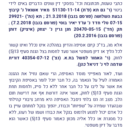
כתבי טענות, תכתובות וכד' בפסקי דין שונים הדברים באים לידי
ביטוי
(ר' גם תא (פ"ת) 51130-11-14 מאיר אשואל נ' קיבוץ
גבעת השלושה (פורסם בנבו) 21.3.2018 ; תא (נת') 29921-
07-15 טלי חדד נ' עו"ד יאיר בוסי (פורסם בנבו) 7.2.2018)
;
תק (חד') 20470-05-15 חנן גרין נ' יצחק (איציק) דותן
(פורסם בנבו) 20.2.2016)
אלא מה, בד"כ קיום אסיפה והדיון במהלכה אינו נכלל ואינו קשור
לכל הליך או דיון משפטי אשר נועד לחסות בצל הגנת סעיף 13(5)
לחוק.
(ר' האמור למשל בת.א. (נצ') 40354-07-12 דורית
שדמה לוי נ' דניאל כהן).
ועוד, לאור מאפייני מוסד האסיפה, הרי שאם נחיל את ההגנה
האמורה לעיל על הנאמר בה, כל חבר יוכל לומר באסיפת הקיבוץ
את אשר על ליבו על כל חבר אחר ללא כל סייג, ולחסות תחת
הגנת סעיף 13(5) לחוק, אשר אינה דורשת אף את דרישת תום
הלב. מצב זה הנו בלתי ניסבל. האסיפה היא מרחב ציבורי קהילתי
שבהעדר שמירה על "שפיותו" וכבודו, יהפוך בנקל למתחם עויין בו
כל אדם יכול לפגוע ולרמוס בנקל את כבודו ושמו של רעהו, ללא
כל מסגרת או כלל אליה מכוון כאמור סעיף 13(5) כאשר הוא
מדבר על דיון משפטי.