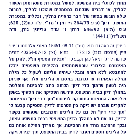
מחוץ לכותלי בית המשפט, למשל במסגרת משא ומתן הקשור
להליך, או דברים שנכתבו במסמכים שהוכנו להליך, למרות
שלא הוגשו בסופו של דבר כראייה בהליך, נכללים במסגרת
המושג "דיון" (ע"פ 364/73 זיידמן נ' מד"י, פ"ד כח(2), 620;
ע"פ (ת"א) 546/92 דורון נ' עו"ד טריינין גורן, פ"מ
תשנ"ד(1),441)."
בעניין זה ראה גם ת.א. (טב') 15461-08-11 מאורי אלפונסו נ' ישי
פיין (פורסם בנבו) 17.2.12. בת.א. (נצ') 40354-07-12 דורית
שדמה לוי נ' דניאל כהן נקבע כך:
"תכלית הסעיף הנ"ל, להגן על
האינטרס הציבורי שהמשתתפים בהליכים משפטיים יוכלו
להתבטא ללא מורא ומבלי שיהיה עליהם לשקול כל מילה
ומילה הנאמרת או נכתבת במסגרת הליכים אלו. אף שניתן
היה לטעון ש"תוך כדי דיון" הכוונה הינה לחסינות מוחלטת
במהלך דיון בבית המשפט, פירשה הפסיקה את הסעיף באופן
שלכאורה החסינות המוענקת לפרסום "תוך כדי דיון" מתייחסת
למקרים שבהם יש זיקה בין הפרסום לדיון. הפסיקה קבעה כי
"תוך כדי דיון" חל גם על הליכים ומכתבים שנעשים בקשר
לדיון, גם אם לא במהלך הדיון המשפטי בבית המשפט עצמו,
ובכך הרחיבה מחד את החסינות, אך מאידך החילה אותה גם
על הליכים נוספים מעבר לדיון בבית המשפט, תוך יצירת זיקה