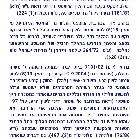
ושלב הננקט בקשר עם ההליך המשפטי והדיוני
(ראה ע"פ (ת"א)
1181/83 מאיר זיו נ' מדינת ישראל, פ"מ תשמ"ח(1) 224).
במקום אחר קבע בית המשפט העליון כך:
"החיסוי הניתן על פי
סעיף 13(5) לחוק איסור לשון הרע משתרע על כל צעד הננקט
בקשר עם ההליך בכל שלב משלביו השונים, לרבות כל פניה
בכתב ומסמך הנדרש במהלך הרגיל של המשפט והמשמשו
כהלכה".
(ע"פ 364/73 שלמה זיידמן נ' מדינת ישראל פ"מ
כח(2) 620).
בת.א. (י-ם) 7101/02 ביתי יבנה, עמותה רשומה נ' משיח
כרמלה, (פורסם בנבו) 2.9.2004: נקבע כך: "סעיף 13(5) לחוק
איסור לשון הרע, תשכ"ה-1965 (להלן: "החוק") קובע באופן חד
משמעי כי בגדר רשימת הפרסומים שלא ישמשו עילה
למשפט פלילי או אזרחי נכללים דברים שנאמרו במסגרת דיון
משפטי (וראה בהרחבה א' שנהר, דיני לשון הרע, עמ' 197
והאסמכתאות המופיעות שם). ההלכה אף הרחיבה את
משמעות המושג "דיון" ומתחה אותו מראשיתו ועד סופו, כך
שהוא חולש גם על כל המתרחש במסגרת ההליך, החל מכתבי
הטענות והבקשות למיניהן וכלה בסיכומים שבכתב (ר"ע
176/86 פלונית נ' פלוני פ"ד מ(2), 497). גם דברים שנאמרו