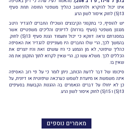
בלוך נ' מילר, פ"ד ב 208).
מהאמור לעיל עולה כי דיון באסיפה
אינו יכול להיקרא ולהיחשב כהליך משפטי החוסה תחת סעיף
13(5) לחוק איסור לשון הרע.
יש להוסיף, כי בתקנוני הקיבוצים השכילו החברים להגדיר היטב
מנגנון משפטי (סעיף בוררות) לדיונים והליכים משפטיים אשר
במסגרתם נראה דווקא כי יכול ותעמוד הגנת סעיף 13(5) לחוק.
בהמשך לכך, הרי שלו החברים היו מעוניינים להגדיר את האסיפה
כהליך שיפוטי, לא מן הנמנע כי היו עושים זאת והיו יוצרים את
הכללים לכך. משלא עשו כן, הרי שאין לקרוא לתוך התקנון את מה
שאין בו.
סיכומו של דבר לדעת הכותב, ניתן לומר כי על פי רוב האסיפה
אינה משמשת או מיועדת לשמש כערכאה שיפוטית או דיונית, על
כן לא יחולו על דברים הנאמרים בה ההגנות הקבועות בסעיפים
13(5) ו 15(5) לחוק איסור לשון הרע.
מאמרים נוספים