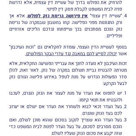
להרחיק את הפולש בדרך של עשיית דין עצמית, אלא נדרשת
פניה לבית המשפט לקבלת פסק דין לפינוי.
"עשיית דין עצמי"
אין פירושה גרימת נזק לפולש
, אלא אך
ורק התגוננות מפני הפלישה. קחו בחשבון שבמקרה של גרימת
נזק הנכם מסתכנים בכך שייפתחו נגדכם הליכים אזרחיים
ופליליים.
בנוסף לעשיית הדין העצמי, עומדת לחקלאים גם "זכות העיכבון"
אשר
יכולה לסייע להם במאבק נגד עדרי הבקר הפולשים.
זכות העיכבון לא נועדה לחנך את עברייני הפשיעה החקלאית, אלא
מטרתה להבטיח גביית תשלום במקרה של נזק. לאור זאת, להלן
סדר הפעולות הנדרש על מנת לטפל באירוע פלישה הגורם נזק
לבעל הקרקע:
יש לתפוס את העדר על מנת לעצור את הנזק הנגרם, לעכבו
ולהבטיח את תנאי קיומו.
בעל העדר זכאי לבוא ולשחרר את העדר אם ישלם או יערוב
לכם בעד הנזק שנגרם.
בעל העדר הוא שצריך לנקוב בסכום שהוא מוכן לשלם, ואם
הנכם מסרבים לסכום, על בעל העדר לפנות לבית המשפט כדי
שזה יקבע את סכום הנזק שעליו לשלם.