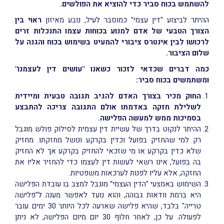
להשתמש בכוח סביר כדי להוציא את הפולשים.
ההיתר לביצוע "דין עצמי" כמוסבר לעיל, נובע מאיזון
ראוי בין
הצורך הטבעי של אדם למנוע בכוחות עצמו התנכלות זרים
לרכושו לבין אינטרס ציבורי להמעיט בשימוש בכוח והגנה על
שלום הציבור.
כמה דברים שכדאי לזכור כשאנו "עושים דין לעצמנו"
ומשתמשים בכוח סביר:
החוק מכיר בצורך האדם להגיב תגובה טבעית ומיידית
לשלילת חזקה באדמתו אולם התגובה צריכה להתבצע
בסמיכות ממש למעשה הפלישה.
ההיתר לנקוט בדרך של עשיית דין עצמית לסילוק פולש מוגבל
רק למי שהחזיק בפועל וכדין בקרקע ונושל מחזקתו. מחזיק
שלא כדין בקרקע או מי שזכאי להחזיק בקרקע אך לא החזיק
בה בפועל, אינו רשאי לעשות דין לעצמו כדי להחזיר אליו את
החזקה, אלא עליו לפנות לערכאות משפטיות.
השימוש באמצעי "הדין העצמי" מוגבל למצב בו עובדת הפלישה
היא ברמת וודאות גבוהה, והוא נועד לאפשר מענה ל"פלישה
טרייה" בלבד, שהיא פלישה שארעה לכל היותר 30 ימים עובר
לפעולה. על כן, לאחר חלוף 30 יום מיום הפלישה, לא ניתן