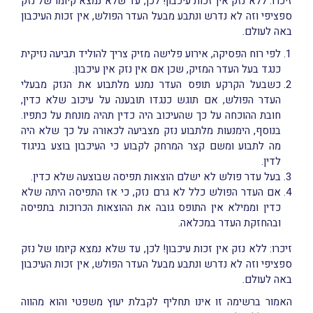
זיכרו: ללא נזק אין זכות עיכבון! לכן, עד שלא נמצא קיומו של נזק
ספציפי וזה לא נדרש ונתבע מבעל העדר הפולש, אין זכות העיכבון
באה לעולם.
לפי רוח הפסיקה, אירוע פלישה מזיק צריך להוליד תביעה נזיקית
כנגד בעל העדר המזיק, שכן אם אין נזק אין עיכבון.
כשבעל הקרקע תופס העדר נמנע מלתבוע את הנזק מבעלי
העדר הפולש, אם תוגש כנגדו תובענה על עיכוב שלא כדין,
חובת ההוכחה על כך שהעיכוב היה כדין תהיה מונחת על כתפיו.
בנוסף, הימנעות מלתבוע נזק מצביעה לכאורה על כך שלא היה
מה לתבוע ומשם קצר המרחק לקבוע כי העיכבון בוצע בניגוד
לדין.
בעל עדר פולש לא ישלם הוצאות תפיסה שבוצעה שלא כדין.
אם העדר הפולש כלל לא גרם נזק, כי אז התפיסה היתה שלא
כדין וממילא אין התופס גובה את ההוצאות הכרוכות בתפיסה
ובהחזקת העדר במכלאה.
זיכרו: ללא נזק אין זכות עיכבון! לכן, עד שלא נמצא קיומו של נזק
ספציפי וזה לא נדרש ונתבע מבעל העדר הפולש, אין זכות העיכבון
באה לעולם.
האמור ברשימה זו אינו תחליף לקבלת יעוץ משפטי והוא מהווה