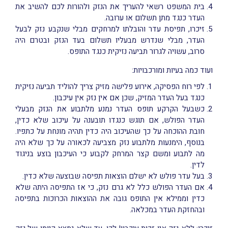
בית המשפט רשאי להעריך את הנזק ולהורות לכם להשיב את
העדר כנגד מתן תשלום או ערובה.
זיכרו, תפיסת עדר והובלתו למרחקים מבלי שנקבע נזק לבעל
העדר, מבלי שנדרש מבעליו תשלום בעד הנזק ובטרם היה
סרוב, עשויה לגרור תביעה נזיקית כנגד התופס.
ועוד כמה בעיות ומורכבויות:
לפי רוח הפסיקה, אירוע פלישה מזיק צריך להוליד תביעה נזיקית
כנגד בעל העדר המזיק, שכן אם אין נזק אין עיכבון.
כשבעל הקרקע תופס העדר נמנע מלתבוע את הנזק מבעלי
העדר הפולש, אם תוגש כנגדו תובענה על עיכוב שלא כדין,
חובת ההוכחה על כך שהעיכוב היה כדין תהיה מונחת על כתפיו.
בנוסף, הימנעות מלתבוע נזק מצביעה לכאורה על כך שלא היה
מה לתבוע ומשם קצר המרחק לקבוע כי העיכבון בוצע בניגוד
לדין.
בעל עדר פולש לא ישלם הוצאות תפיסה שבוצעה שלא כדין.
אם העדר הפולש כלל לא גרם נזק, כי אז התפיסה היתה שלא
כדין וממילא אין התופס גובה את ההוצאות הכרוכות בתפיסה
ובהחזקת העדר במכלאה.