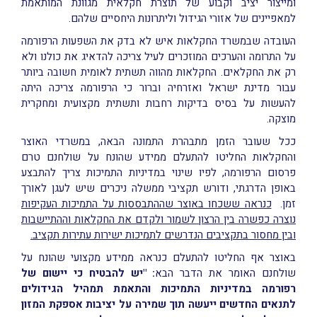
ומייצור יציב וקבוע של תוצרת חקלאית מגוונת המותאמת
למאפיינים של אזורי הגידול וליתרונות היחסיים שלהם.
העובדה שבמשרד החקלאות איש לא בדק את השפעות הרפורמה
על התרומה והערכים המוזכרים לעיל צריכה להדאיג את כולנו ולא
רק את החקלאים. החקלאות מהווה תשתית לאומית חשובה ביותר
עבור מדינת ישראל ואזרחיה וברור כי הרפורמה צריכה היתה
להעשות על בסיס בדיקות רחבות ותשתית מקצועית ומחקרית
מוצקה.
ככל שעובר הזמן מתבהרת התמונה הבאה, במשרדי האוצר
והחקלאות החליטו להתעלם ממידע שהונח על שולחנם טרם
פרסום הרפורמה, לפיו שינוי במדיניות התמיכות צריך להתבצע
באופן הדרגתי, ודורש תקציבי ממשלה ניכרים שיש לעגן לאורך
זמן.
כנראה ששכחו באוצר שההתבססות על התמיכות העקיפות
נוצרה כפשרה בין הרצון לשמור ולקדם את החקלאות וההתיישבות
ובין מחסור בתקציבים הנדרשים לתמיכות ישירות עתירות תקציב.
באוצר אף החליטו להתעלם כנראה ממידע מקצועי שהונח על
שולחנם האומר את הדבר הבא
: "יש להבטיח כי יישום של
רפורמה במדיניות התמיכות והתאמת תמהיל הגידולים
לתנאים החדשים ייעשה תוך שמירה על יציבות אספקת המזון