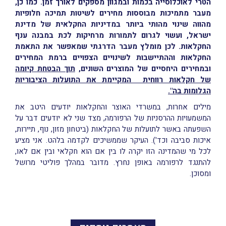
הטרי לאוכלוסייה בכמות ובמגוון מספקים לאורך זמן. כמו כן,
מעבר מתמיכות מבוססות מחירים לשיטות תמיכה חלופיות
מהווה שינוי מהותי ביותר במדיניות החקלאית של מדינת
ישראל, ועשוי לגרום לתמורות מרחיקות לכת במבנה ענף
החקלאות. לכן מומלץ מעבר הדרגתי שמאפשר את התאמת
החקלאות וההתיישבות לשינויים הצפויים ברמת המחירים
ובמחירים היחסיים של המוצרים השונים,
תוך הבטחת קיומה
של חקלאות רווחית המקיימת את התועלות הציבוריות
הגלומות בה".
מילים אחרות, במשרדי האוצר והחקלאות יודעים היטב את
המשמעויות ההרסניות של הרפורמה, מצד שני לא יודעים דבר על
השפעתה באשר לתועלות של החקלאות (ביטחון מזון, נוף, תיירות,
איכות סביבה וכד'). העיקר שממשיכים לקדמה בלהט. אני מציע
לכל מי שהמדינה הזו יקרה לו בין אם הוא חקלאי ובין אם לאו,
להתנגד לרפורמה באופן נחרץ. מדובר במהלך פוליטי מרושל
ומסוכן.