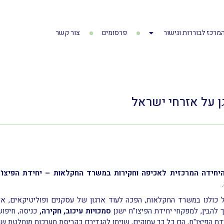
מרכז לבוררות וגישור
פרסומים
צור קשר
ן על אזרחי ישראל
יחידה המרכזית לאכיפה וחקירות במשרד החקלאות – יחידת הפיצו"
.
כולנו במשרד החקלאות, הפכה לעוד ארגון של עסקנים ופוליטיקאים, א
 להבין, למפקחי יחידת הפיצו"ח ישנן
סמכויות עיכוב, חקירה,
כניסה, חיפוש
ת הפיצו"ח, הם כל כך עמוקים, שניתן להגדירם כקריסת מערכות מוחלטת של