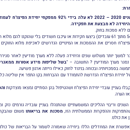
מרת:
ה בידי
92% ממפקחי יחידת הפיצו"ח
לעמוד 
היחידה לא מבצעת את תפקידה.
יצו"ח חסרים את ההסמכות או המינויים הנדרשים לאכיפת מלוא החוקים
גר למשך יותר משלוש שנים והיחידה פעלה ללא מערך מודיעין לאחר סגירת
סגר מערך המודיעין ? התשובה – "
בשל שליפות מידע אסורות ממאגרי 
 בסמכויותיה ובכוחה בניגוד לחוק כאילו הייתה ארגון פשיעה.
של יחידת הפיצו"ח הנדרשת להתמודד עם ההברחות בקו התפר אין שליטה כל
והס
ו הערה.
שנים וריבוי ההליכים המשמעתיים שהתנהלו בעניין עובדיה גורמים נזק ומ
שהתפרקות וההפקרות הממשלתית הזו,
מסכנת את בריאותו
משום שהבקרה 
 את כולנו.
מאפשרת את המחדלים הללו ביחידה שאמורה לשמור על הבריאות של כולנו