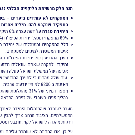
הנה חלק מרשימת הליקויים הבלתי נג
המפקחים לא עומדים ביעדים – בשנים 2020 – 2022 לא על
התפקיד שנקבע להם. מילים אחרות 
היחידה סגרה
על דעת עצמה 6% תיקים ללא סמכות בחוק.
89% ממפקחי ומנהלי יחידת הפיצו"ח (54 מתוך 61 עובדים) ביצעו חקירות או עיכבו חשודים בלי שהוקנו להם מלוא הסמכויות הנדרשות לכך בחוק.
כלל המפקחים והמנהלים של יחידת הפ
אישור המשטרה למינוים למפקחים.
מערך המודיעין של יחידת הפיצו"ח נס
ומיקוד. למקרה שאתם שואלים מדוע נ
אכיפה של ממשלת ישראל פעלה והשתמשה
עוד עולה מהדוח כי למערך המודיעין 
האזנות ב 8200 לא היו יודעים ערבית.
מספר דמיוני של 31% מהתלונות שהתקבלו בעניין עובדי יחידת הפיצו"ח ושהטיפול בהן הסתיים נמצאו מוצדקות
בהליך פנים-משרדי של נזיפה, התראה א
מעבר לעובדה שהתנהלות היחידה לאורך ה
הממשלתיים, הציבור הרחב צריך להבין 
וירקות מהגדה לישראל לקוי, חובבני ומסכן
על כן, אם המדינה לא שומרת עליכם ו