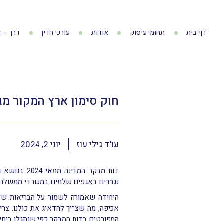
דף בית
תחומי עיסוק
אודות
עורכי הדין
דרך – ה
חוק סימון ארץ המקור מג
עו"ד גילי עוז
יוני 2, 2024
דוח מבקר המדינה ממאי 2024 בנושא
ה
נגמרים באגפים שלמים במשרדי ממשלה
היחידה שאמורה לשמור על הבריאות של 
אכיפה, מה שצריך להדאיג את כולנו. צריך
המפורטים בדוח המבקר כפי שנתגלו ביחיד