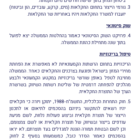
ביטחון המזון בתוך שישה חודשים מיום הקמתה.
גורמי הייצור בתחום החקלאות (מים, קרקע, עובדים, הון וביטוח)
יועברו למשרד החקלאות ויהיו באחריות שר החקלאות.
שוק סיטונאי
פרויקט השוק הסיטונאי כאמור בהחלטות הממשלה יצא לפועל
בתוך שנה מתחילת כהונת הממשלה.
טיפול בריכוזיות
הריכוזיות בתחום הרשתות הקמעונאיות לא מאפשרת את הפחתת
מחירי המזון בישראל ופוגעת בצרכנים והחקלאים כאחד. הממשלה
מחויבת לטפל באופן שורשי בריכוזיות במקטע הקמעונאי ולבצע
מהלכים להפחתה דרמטית של שליטת רשתות השיווק בשרשרת
הערך של התוצרת החקלאית.
חוק התחרות הכלכלית, התשמ"ח-1988, יתוקן ויורה כי חקלאים
יהיו רשאים להתקשר ביניהם בהסכמים לתיאום או לתכנון
הייצור של תוצרת חקלאית וביצוע פעולות נלוות, לשם מניעת
עודפים בייצור ובשיווק של תוצרת חקלאית או לשם צמצומם,
וכן לשם הבטחת תמורה הוגנת למגדלים בעד תוצרתם; לא יראו
בהסכמים כאמור הסדר כובל, כמשמעותו בסעיף 2 לחוק