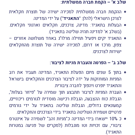
שלב א' – הקמת חברה ממשלתית:
ההקמת חברה ממשלתית למכירה ישירה של תוצרת חקלאית
לצרכן הישראלי (להלן:
"התאגיד"
) על ידי המדינה.
הבעלות בתאגיד: מדינה, צרכנים, חקלאים וארגוני חקלאים.
(בשלב א' למדינה תהיה שליטה בתאגיד).
התאגיד יקים ויפעיל תחילה מרלו"ג באחד משלושה אזורים –
צפון, מרכז או דרום, למכירה ישירה של תוצרת מהחקלאים
ישירות לצרכנים.
שלב ב' – הפרטה והעברת מניות לציבור:
בתוך 5 שנים מיום הפעלת התאגיד, המדינה תעביר את רוב
המניות המוחזקות על ידה לציבור הצרכנים והחקלאים בישראל
והתאגיד יופרט ויהפוך לחברה ציבורית.
העברת המניות לציבור תתבצע תוך שמירה על "פיזור בעלות",
הגבלת כוח ההצבעה, הגבלת רכישה מוסדית לגורמים ריכוזיים,
קמעונאים גדולים, הגבלות שליטה בתאגיד על ידי גורמים
פרטיים ושמירת השליטה בתאגיד בידי הצרכנים והחקלאים.
כ 10% יישארו בידי המדינה כ"מניות זהב" לשמירה על אינטרס
ציבורי, עם זכויות וטו מוגבלות (למקרים של פגיעה במטרות
התאגיד).