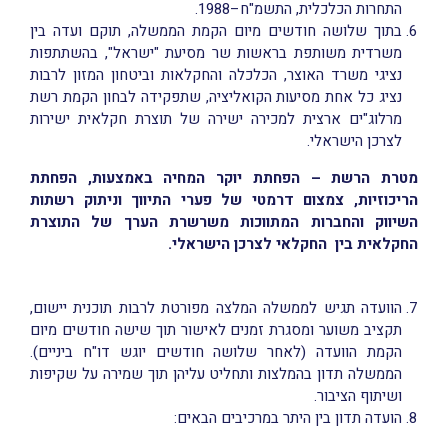
התחרות הכלכלית, התשמ"ח–1988.
בתוך שלושה חודשים מיום הקמת הממשלה, תוקם ועדה בין
משרדית משותפת בראשות שר מסיעת "ישראל", בהשתתפות
נציגי משרד האוצר, הכלכלה והחקלאות וביטחון המזון לרבות
נציג כל אחת מסיעות הקואליציה, שתפקידה לבחון הקמת רשת
מרלוג"ים ארצית למכירה ישירה של תוצרת חקלאית ישירות
לצרכן הישראלי.
מטרת הרשת – הפחתת יוקר המחיה באמצעות, הפחתת
הריכוזיות, צמצום דרמטי של פערי התיווך וניתוק רשתות
השיווק והחברות המתווכות משרשרת הערך של התוצרת
החקלאית בין החקלאי לצרכן הישראלי.
הוועדה תגיש לממשלה המלצה מפורטת לרבות תוכנית יישום,
תקציב משוער ומסגרת זמנים לאישור תוך שישה חודשים מיום
הקמת הוועדה (לאחר שלושה חודשים יוגש דו"ח ביניים).
הממשלה תדון בהמלצות ותחליט עליהן תוך שמירה על שקיפות
ושיתוף הציבור.
הועדה תדון בין היתר במרכיבים הבאים: