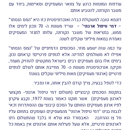
עודפות המונחות כרגע על צוואר המעסיקים ומאיימות, ביחד עם
משבר הקורונה, להטביע אותם.
דוגמא טובה למשקולת כבדה ואנכרוניסטית כזו היא "המס הנסתר"
–
דמי טיפול ארגוני
" – שריד משנות ה- 70 ונכון לימים אלו
ממש, במציאות של משבר הקורונה, עלותו למגזר המעסיקים
נאמדת במאות מיליוני שקלים לשנה.
עד כמה שזה ישמע מוזר, הסכומים הדמיוניים של "המס הנסתר"
אפילו לא משולמים למדינה אלא לגופים פרטיים! קראתם נכון,
בימים אלו בהם מעסיקים רבים בישראל מתקשים להחזיק מעמד,
חקיקה אנרכוניסטית משנות ה- 70 מחייבת אותם לשלם לגופים
פרטיים (ארגוני מעסיקים) מאות מיליוני שקלים בשנה!
כדי לטפל בבעיה, צריך קודם להבין אותה, אז נסביר:
בתקנות הסכמים קיבוציים (תשלום דמי טיפול ארגוני- מקצועי
לארגון מעסיקים) אשר תוקנו כאמור בשנת 1977, נקבע עיקרון
לפיו ארגון מעסיקים החותם על הסכם קיבוצי עם ההסתדרות זכאי
לגבות בגינו "דמי טיפול ארגוני" מהמעסיקים העוסקים בתחום עליו
חל צו ההרחבה. האבסורד הוא שלא זו בלבד שהתשלום הינו
לארגונים פרטיים, אלא שעל פעילות אותם ארגונים אין באמת כל