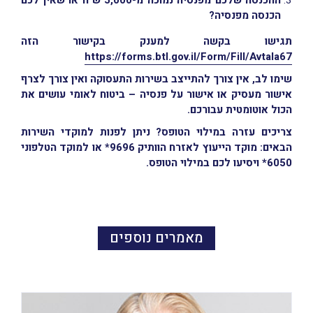
ההכנסה שלכם מפנסיה נמוכה מ-5,000 ש"ח או שאין לכם
הכנסה מפנסיה?
תגישו בקשה למענק בקישור הזה
https://forms.btl.gov.il/Form/Fill/Avtala67
שימו לב, אין צורך להתייצב בשירות התעסוקה ואין צורך לצרף
אישור מעסיק או אישור על פנסיה – ביטוח לאומי עושים את
הכול אוטומטית עבורכם.
צריכים עזרה במילוי הטופס? ניתן לפנות למוקדי השירות
הבאים: מוקד הייעוץ לאזרח הוותיק 9696* או למוקד הטלפוני
6050* ויסיעו לכם במילוי הטופס.
מאמרים נוספים