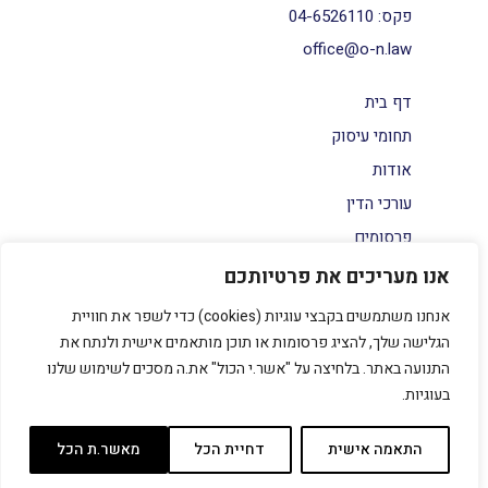
פקס:
04-6526110
office@o-n.law
דף בית
תחומי עיסוק
אודות
עורכי הדין
פרסומים
צור קשר
אנו מעריכים את פרטיותכם
הצהרת נגישות
אנחנו משתמשים בקבצי עוגיות (cookies) כדי לשפר את חוויית
מדיניות פרטיות
הגלישה שלך, להציג פרסומות או תוכן מותאמים אישית ולנתח את
התנועה באתר. בלחיצה על "אשר.י הכול" את.ה מסכים לשימוש שלנו
בעוגיות.
התאמה אישית
דחיית הכל
מאשר.ת הכל
Built by Netrise
|
Designed by Studio KEEP